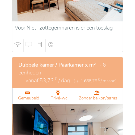
Voor Niet- zottegemnaren is er een toeslag
Dubbele kamer / Paarkamer x m²
- 6
eenheden
€
vanaf
53,73
/ dag
€
(+/-
1.638,76
/ maand)
Gemeubeld
Privé-wc
Zonder balkon/terras