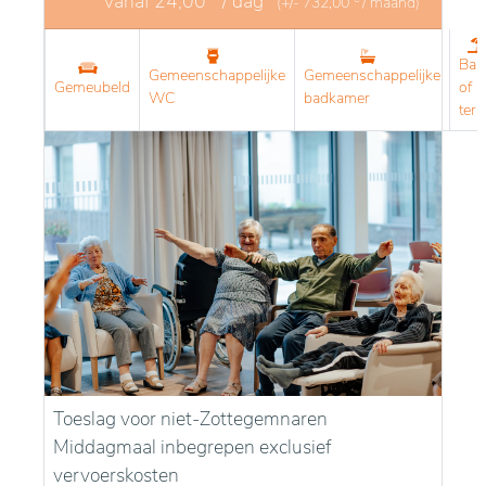
vanaf
24,00
/ dag
(+/-
732,00
/ maand)
Bal
Gemeenschappelijke
Gemeenschappelijke
Gemeubeld
of
WC
badkamer
terr
Toeslag voor niet-Zottegemnaren
Middagmaal inbegrepen exclusief
vervoerskosten