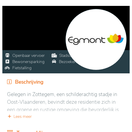
Openbaar vervoer
Stadscentrum
Winkels
Bewonersparking
Bezoekersparking
Fietstalling
Beschrijving
Gelegen in Zottegem, een schilderachtig stadje in
Oost-Vlaanderen, bevindt deze residentie zich in
een groene en rustige omgeving die bevorderlijk is
voor ontspanning. Omringd door glooiende
Lees meer
landschappen en goed onderhouden parken, biedt