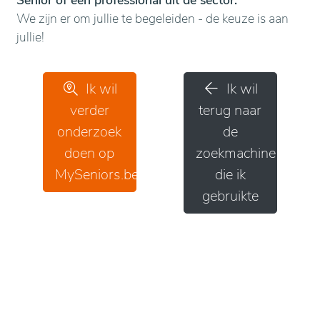
Senior of een professional uit de sector.
We zijn er om jullie te begeleiden - de keuze is aan
jullie!
Ik wil
Ik wil
verder
terug naar
onderzoek
de
doen op
zoekmachine
MySeniors.be
die ik
gebruikte