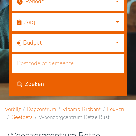
Periode
Zorg
Budget
Zoeken
Verblijf
Dagcentrum
Vlaams-Brabant
Leuven
Geetbets
Woonzorgcentrum Betze Rust
Woonzorgcentrum Betze