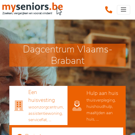
Dagcentrum Vlaams-
Brabant
Een
Hulp aan huis
huisvesting
thuisverpleging,
huishoudhulp,
woonzorgcentrum,
maaltijden aan
assistentiewoning,
huis, ...
serviceflat, ...