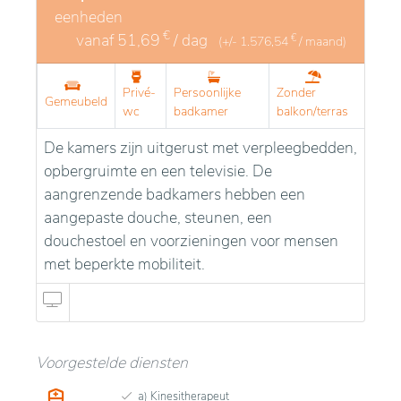
eenheden
€
vanaf
51,69
/ dag
€
(+/-
1.576,54
/ maand)
Privé-
Persoonlijke
Zonder
Gemeubeld
wc
badkamer
balkon/terras
De kamers zijn uitgerust met verpleegbedden,
opbergruimte en een televisie. De
aangrenzende badkamers hebben een
aangepaste douche, steunen, een
douchestoel en voorzieningen voor mensen
met beperkte mobiliteit.
Voorgestelde diensten
a) Kinesitherapeut