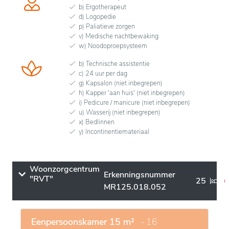
b) Ergotherapeut
d) Logopedie
p) Paliatieve zorgen
v) Medische nachtbewaking
w) Noodoproepsysteem
b) Technische assistentie
c) 24 uur per dag
g) Kapsalon (niet inbegrepen)
h) Kapper 'aan huis' (niet inbegrepen)
i) Pedicure / manicure (niet inbegrepen)
u) Wasserij (niet inbegrepen)
x) Bedlinnen
y) Incontinentiemateriaal
Woonzorgcentrum
Erkenningsnummer
"RVT"
25
MR125.018.052
Eenpersoonskamer 15 m²
- 16