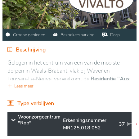
Groene gebieden
Bezoekersparking
Dorp
Beschrijving
Gelegen in het centrum van een van de mooiste
dorpen in Waals-Brabant, vlak bij Waver en
Louvain-La-Neuve, verwelkomt de
Residentie "Aux
Lilas de Bonlez"
Lees meer
u in een oase van groen en rust! De
kwaliteit van de medische verzorging en de familiale
sfeer maken onze instelling aantrekkelijk en ze geniet
Type verblijven
dan ook al vele jaren een goede reputatie.
Woonzorgcentrum
Erkenningsnummer
"Rob"
De kamers zijn gemeubeld en kunnen worden
37
MR125.018.052
uitgerust met bijkomend meubilair om zo uw ruimte