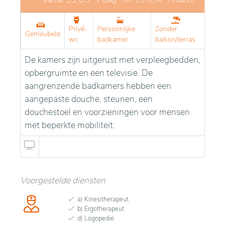
(+/-
1.576,54
/ maand)
Privé-
Persoonlijke
Zonder
Gemeubeld
wc
badkamer
balkon/terras
De kamers zijn uitgerust met verpleegbedden,
opbergruimte en een televisie. De
aangrenzende badkamers hebben een
aangepaste douche, steunen, een
douchestoel en voorzieningen voor mensen
met beperkte mobiliteit.
Voorgestelde diensten
a) Kinesitherapeut
b) Ergotherapeut
d) Logopedie