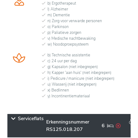
b) Ergotherapeut
l) Alzheimer
m) Dementie
n) Zorg voor verwarde personen
o) Parkinson
p) Paliatieve zorgen
v) Medische nachtbewaking
w) Noodoproepsysteem
b) Technische assistentie
c) 24 uur per dag
g) Kapsalon (niet inbegrepen)
h) Kapper 'aan huis' (niet inbegrepen)
i) Pedicure / manicure (niet inbegrepen)
u) Wasserij (niet inbegrepen)
x) Bedlinnen
y) Incontinentiemateriaal
Serviceflats
Erkenningsnummer
6
RS125.018.207