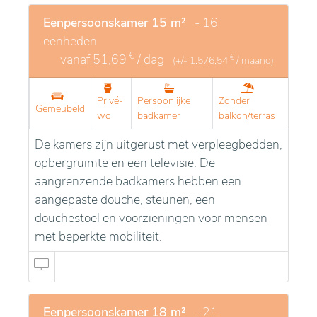
een persoonlijke toets te geven. Zo vindt u er uw
vertrouwde omgeving terug.
Eenpersoonskamer 15 m²
- 16
eenheden
€
vanaf
51,69
/ dag
€
(+/-
1.576,54
/ maand)
Privé-
Persoonlijke
Zonder
Gemeubeld
wc
badkamer
balkon/terras
De kamers zijn uitgerust met verpleegbedden,
opbergruimte en een televisie. De
aangrenzende badkamers hebben een
aangepaste douche, steunen, een
douchestoel en voorzieningen voor mensen
met beperkte mobiliteit.
Eenpersoonskamer 18 m²
- 21