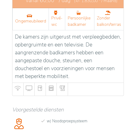
vanaf
60,00
/ dag
(+/-
1.830,00
/ maand)
Privé-
Persoonlijke
Zonder
Ongemeubileerd
wc
badkamer
balkon/terras
De kamers zijn uitgerust met verpleegbedden,
opbergruimte en een televisie. De
aangrenzende badkamers hebben een
aangepaste douche, steunen, een
douchestoel en voorzieningen voor mensen
met beperkte mobiliteit.
Voorgestelde diensten
w) Noodoproepsysteem