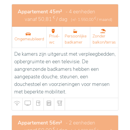
Appartement 45m²
- 4 eenheden
€
vanaf
50,81
/ dag
€
(+/-
1.550,00
/ maand)
Privé-
Persoonlijke
Zonder
Ongemeubileerd
wc
badkamer
balkon/terras
De kamers zijn uitgerust met verpleegbedden,
opbergruimte en een televisie. De
aangrenzende badkamers hebben een
aangepaste douche, steunen, een
douchestoel en voorzieningen voor mensen
met beperkte mobiliteit.
Appartement 56m²
- 2 eenheden
€
€