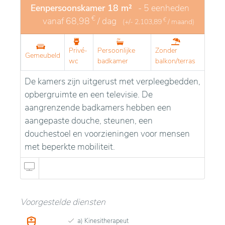
Eenpersoonskamer 18 m²
- 5 eenheden
€
vanaf
68,98
/ dag
€
(+/-
2.103,89
/ maand)
Privé-
Persoonlijke
Zonder
Gemeubeld
wc
badkamer
balkon/terras
De kamers zijn uitgerust met verpleegbedden,
opbergruimte en een televisie. De
aangrenzende badkamers hebben een
aangepaste douche, steunen, een
douchestoel en voorzieningen voor mensen
met beperkte mobiliteit.
Voorgestelde diensten
a) Kinesitherapeut