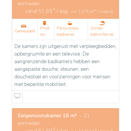
eenheden
€
vanaf
51,69
/ dag
€
(+/-
1.576,54
/ maand)
Privé-
Persoonlijke
Zonder
Gemeubeld
wc
badkamer
balkon/terras
De kamers zijn uitgerust met verpleegbedden,
opbergruimte en een televisie. De
aangrenzende badkamers hebben een
aangepaste douche, steunen, een
douchestoel en voorzieningen voor mensen
met beperkte mobiliteit.
Eenpersoonskamer 18 m²
- 21
eenheden
€
vanaf
51,69
/ dag
€