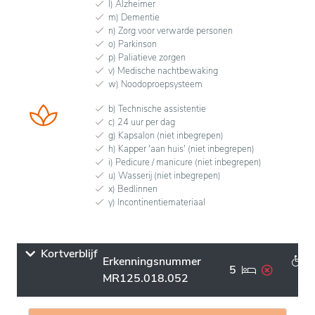
l) Alzheimer
m) Dementie
n) Zorg voor verwarde personen
o) Parkinson
p) Paliatieve zorgen
v) Medische nachtbewaking
w) Noodoproepsysteem
b) Technische assistentie
c) 24 uur per dag
g) Kapsalon (niet inbegrepen)
h) Kapper 'aan huis' (niet inbegrepen)
i) Pedicure / manicure (niet inbegrepen)
u) Wasserij (niet inbegrepen)
x) Bedlinnen
y) Incontinentiemateriaal
Kortverblijf
Erkenningsnummer
5
MR125.018.052