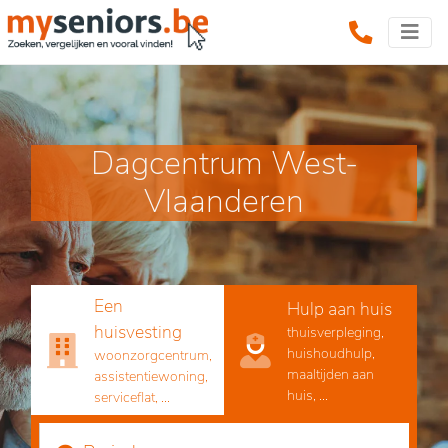
Dagcentrum West-
Vlaanderen
Een
Hulp aan huis
huisvesting
thuisverpleging,
huishoudhulp,
woonzorgcentrum,
maaltijden aan
assistentiewoning,
huis, ...
serviceflat, ...