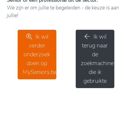
Senior of een professional uit de sector.
We zijn er om jullie te begeleiden - de keuze is aan
jullie!
Ik wil
Ik wil
verder
terug naar
onderzoek
de
doen op
zoekmachine
MySeniors.be
die ik
gebruikte