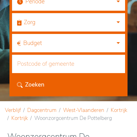
Periode
Zorg
Budget
Zoeken
Verblijf
Dagcentrum
West-Vlaanderen
Kortrijk
Kortrijk
Woonzorgcentrum De Pottelberg
Woonzorgcentrum De