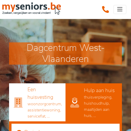
Dagcentrum West-
Vlaanderen
Een
Hulp aan huis
huisvesting
thuisverpleging,
huishoudhulp,
woonzorgcentrum,
maaltijden aan
assistentiewoning,
huis, ...
serviceflat, ...