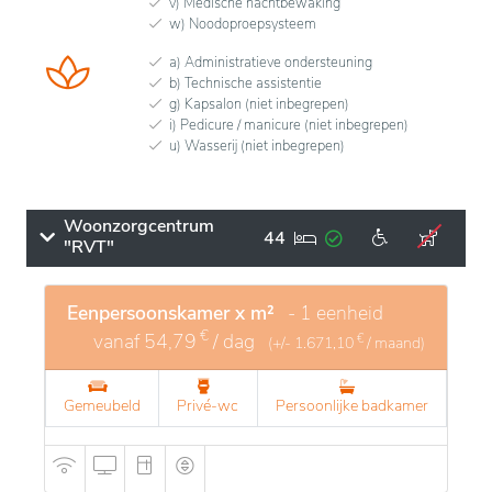
v) Medische nachtbewaking
w) Noodoproepsysteem
a) Administratieve ondersteuning
b) Technische assistentie
g) Kapsalon (niet inbegrepen)
i) Pedicure / manicure (niet inbegrepen)
u) Wasserij (niet inbegrepen)
Woonzorgcentrum
44
"RVT"
Eenpersoonskamer x m²
- 1 eenheid
€
vanaf
54,79
/ dag
€
(+/-
1.671,10
/ maand)
Gemeubeld
Privé-wc
Persoonlijke badkamer