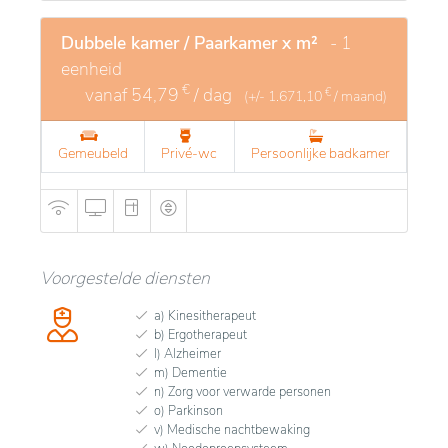
Dubbele kamer / Paarkamer x m²
- 1
eenheid
€
vanaf
54,79
/ dag
€
(+/-
1.671,10
/ maand)
Gemeubeld
Privé-wc
Persoonlijke badkamer
Voorgestelde diensten
a) Kinesitherapeut
b) Ergotherapeut
l) Alzheimer
m) Dementie
n) Zorg voor verwarde personen
o) Parkinson
v) Medische nachtbewaking