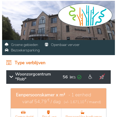
Groene gebieden
Openbaar vervoer
Bezoekersparking
Type verblijven
Woonzorgcentrum
56
"Rob"
Eenpersoonskamer x m²
- 1 eenheid
€
vanaf
54,79
/ dag
€
(+/-
1.671,10
/ maand)
Gemeubeld
Privé-wc
Persoonlijke badkamer