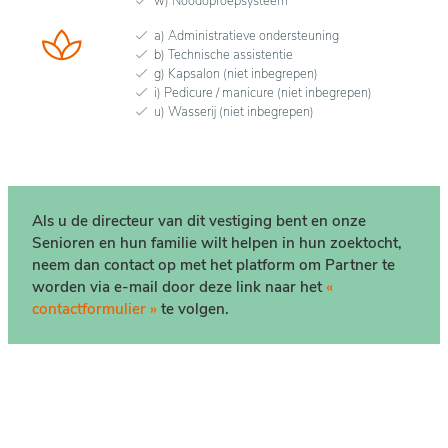
w) Noodoproepsysteem
a) Administratieve ondersteuning
b) Technische assistentie
g) Kapsalon (niet inbegrepen)
i) Pedicure / manicure (niet inbegrepen)
u) Wasserij (niet inbegrepen)
Als u de directeur van dit vestiging bent en onze
Senioren en hun familie wilt helpen in hun zoektocht,
neem dan contact op met het platform om Partner te
worden via e-mail door deze link naar het
«
contactformulier »
te volgen.