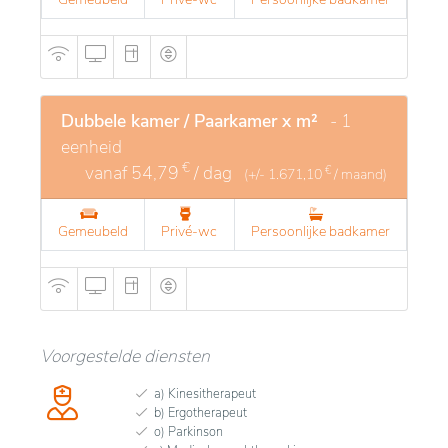
Dubbele kamer / Paarkamer x m²
- 1
eenheid
€
vanaf
54,79
/ dag
€
(+/-
1.671,10
/ maand)
Gemeubeld
Privé-wc
Persoonlijke badkamer
Voorgestelde diensten
a) Kinesitherapeut
b) Ergotherapeut
o) Parkinson