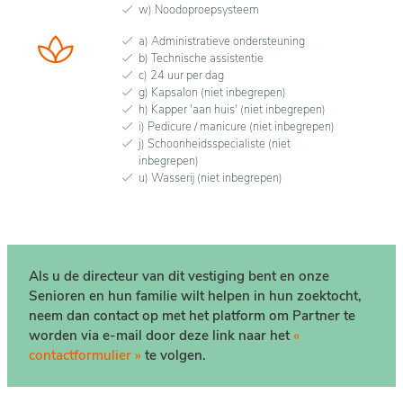
w) Noodoproepsysteem
a) Administratieve ondersteuning
b) Technische assistentie
c) 24 uur per dag
g) Kapsalon (niet inbegrepen)
h) Kapper 'aan huis' (niet inbegrepen)
i) Pedicure / manicure (niet inbegrepen)
j) Schoonheidsspecialiste (niet
inbegrepen)
u) Wasserij (niet inbegrepen)
Als u de directeur van dit vestiging bent en onze
Senioren en hun familie wilt helpen in hun zoektocht,
neem dan contact op met het platform om Partner te
worden via e-mail door deze link naar het
«
contactformulier »
te volgen.