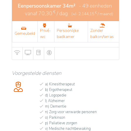
Eenpersoonskamer 34m²
- 49 eenheden
€
vanaf
70,30
/ dag
€
(+/-
2.144,15
/ maand)
Privé-
Persoonlijke
Zonder
Gemeubeld
wc
badkamer
balkon/terras
Voorgestelde diensten
a) Kinesitherapeut
b) Ergotherapeut
d) Logopedie
l) Alzheimer
m) Dementie
n) Zorg voor verwarde personen
o) Parkinson
p) Paliatieve zorgen
v) Medische nachtbewaking