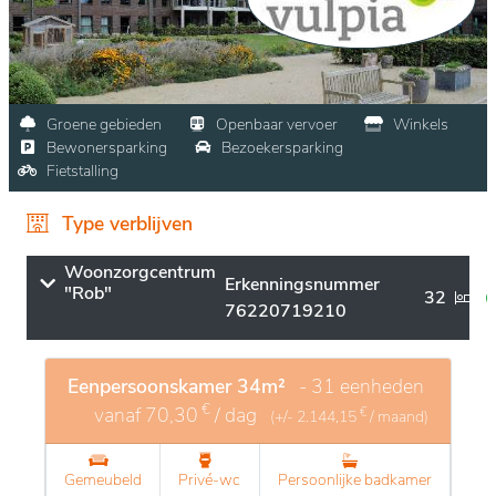
Groene gebieden
Openbaar vervoer
Winkels
Bewonersparking
Bezoekersparking
Fietstalling
Type verblijven
Woonzorgcentrum
Erkenningsnummer
"Rob"
32
76220719210
Eenpersoonskamer 34m²
- 31 eenheden
€
vanaf
70,30
/ dag
€
(+/-
2.144,15
/ maand)
Gemeubeld
Privé-wc
Persoonlijke badkamer