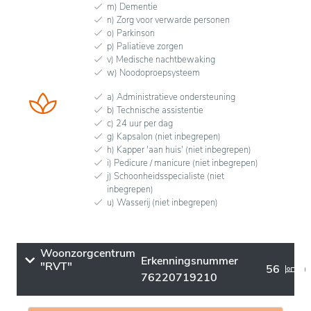
m) Dementie
n) Zorg voor verwarde personen
o) Parkinson
p) Paliatieve zorgen
v) Medische nachtbewaking
w) Noodoproepsysteem
a) Administratieve ondersteuning
b) Technische assistentie
c) 24 uur per dag
g) Kapsalon (niet inbegrepen)
h) Kapper 'aan huis' (niet inbegrepen)
i) Pedicure / manicure (niet inbegrepen)
j) Schoonheidsspecialiste (niet
inbegrepen)
u) Wasserij (niet inbegrepen)
Woonzorgcentrum
Erkenningsnummer
"RVT"
56
76220719210