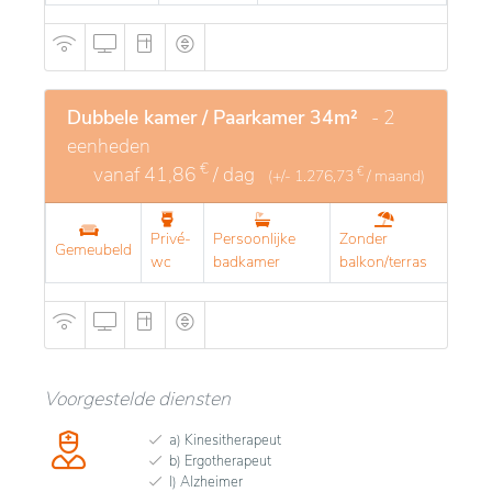
Dubbele kamer / Paarkamer 34m²
- 2
eenheden
€
vanaf
41,86
/ dag
€
(+/-
1.276,73
/ maand)
Privé-
Persoonlijke
Zonder
Gemeubeld
wc
badkamer
balkon/terras
Voorgestelde diensten
a) Kinesitherapeut
b) Ergotherapeut
l) Alzheimer