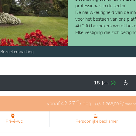
professionals in de sector.
De nauwkeurigheid van de info
voor het bestaan van ons plat
40.000 bezoekers wordt bezo
Elke vestiging die zich bezig
Bezoekersparking
18
€
vanaf
42,27
/ dag
€
(+/-
1.268,00
/ maan
Privé-wc
Persoonlijke badkamer