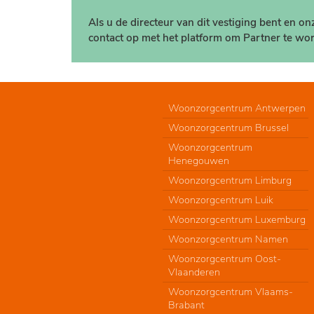
Als u de directeur van dit vestiging bent en o
contact op met het platform om Partner te wor
Woonzorgcentrum Antwerpen
Woonzorgcentrum Brussel
Woonzorgcentrum
Henegouwen
Woonzorgcentrum Limburg
Woonzorgcentrum Luik
Woonzorgcentrum Luxemburg
Woonzorgcentrum Namen
Woonzorgcentrum Oost-
Vlaanderen
Woonzorgcentrum Vlaams-
Brabant