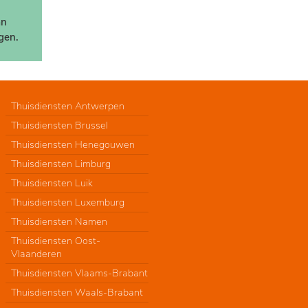
an
gen.
Thuisdiensten Antwerpen
Thuisdiensten Brussel
Thuisdiensten Henegouwen
Thuisdiensten Limburg
Thuisdiensten Luik
Thuisdiensten Luxemburg
Thuisdiensten Namen
Thuisdiensten Oost-
Vlaanderen
Thuisdiensten Vlaams-Brabant
Thuisdiensten Waals-Brabant