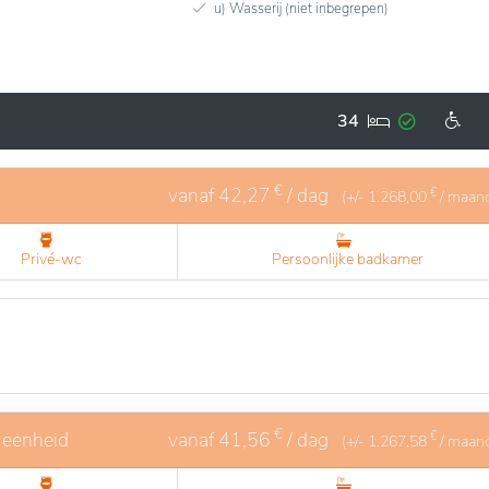
u) Wasserij (niet inbegrepen)
34
€
vanaf
42,27
/ dag
€
(+/-
1.268,00
/ maan
Privé-wc
Persoonlijke badkamer
€
 eenheid
vanaf
41,56
/ dag
€
(+/-
1.267,58
/ maan