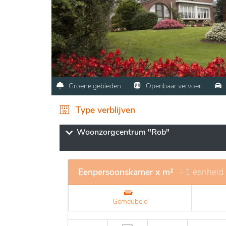
Groene gebieden
Openbaar vervoer
Type verblijven
Woonzorgcentrum "Rob"
Eenpersoonskamer x m²
- 1 eenheid
Gemeubeld