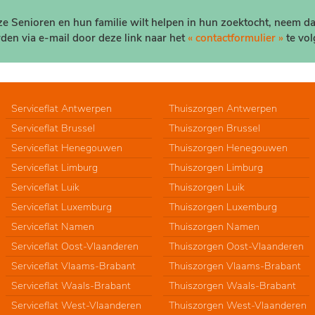
nze Senioren en hun familie wilt helpen in hun zoektocht, neem d
den via e-mail door deze link naar het
« contactformulier »
te vol
Serviceflat Antwerpen
Thuiszorgen Antwerpen
Serviceflat Brussel
Thuiszorgen Brussel
Serviceflat Henegouwen
Thuiszorgen Henegouwen
Serviceflat Limburg
Thuiszorgen Limburg
Serviceflat Luik
Thuiszorgen Luik
Serviceflat Luxemburg
Thuiszorgen Luxemburg
Serviceflat Namen
Thuiszorgen Namen
Serviceflat Oost-Vlaanderen
Thuiszorgen Oost-Vlaanderen
Serviceflat Vlaams-Brabant
Thuiszorgen Vlaams-Brabant
Serviceflat Waals-Brabant
Thuiszorgen Waals-Brabant
Serviceflat West-Vlaanderen
Thuiszorgen West-Vlaanderen