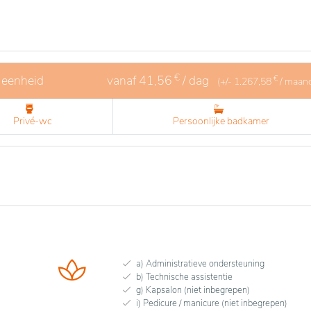
€
 eenheid
vanaf
41,56
/ dag
€
(+/-
1.267,58
/ maan
Privé-wc
Persoonlijke badkamer
a) Administratieve ondersteuning
b) Technische assistentie
g) Kapsalon (niet inbegrepen)
i) Pedicure / manicure (niet inbegrepen)