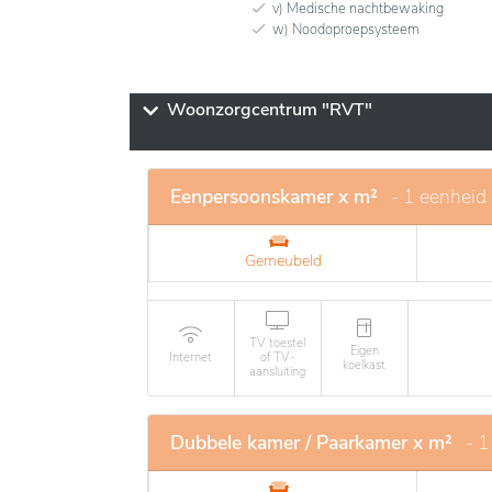
v) Medische nachtbewaking
w) Noodoproepsysteem
Woonzorgcentrum "RVT"
Eenpersoonskamer x m²
- 1 eenheid
Gemeubeld
TV toestel
Eigen
Internet
of TV-
koelkast
aansluiting
Dubbele kamer / Paarkamer x m²
- 1