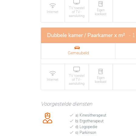
TV toestel
Eigen
Internet
of TV-
koelkast
aansluiting
Dubbele kamer / Paarkamer x m²
- 1
Gemeubeld
TV toestel
Eigen
Internet
of TV-
koelkast
aansluiting
Voorgestelde diensten
a) Kinesitherapeut
b) Ergotherapeut
d) Logopedie
o) Parkinson