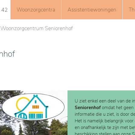
Woonzorgcentra
Assistentiewoningen
Th
 42
Woonzorgcentrum Seniorenhof
nhof
U ziet enkel een deel van de i
Seniorenhof
omdat het geen
informatie die u ziet, is door d
Het is namelijk belangrijk voor
en onafhankelijk te zijn met b
beschikking stellen aan onze 