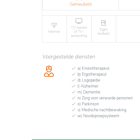
Gemeubeld
TV toestel
Eigen
Internet
of TV-
koelkast
aansluiting
Voorgestelde diensten
a) Kinesitherapeut
b) Ergotherapeut
d) Logopedie
l) Alzheimer
m) Dementie
n) Zorg voor verwarde personen
o) Parkinson
v) Medische nachtbewaking
w) Noodoproepsysteem