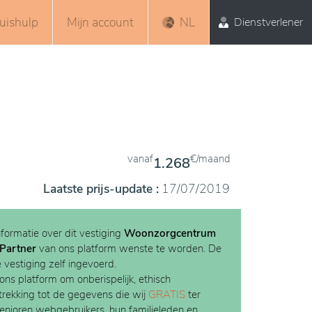
uishulp
Mijn account
NL
Dienstverlener
vanaf
€/maand
1.268
Laatste prijs-update :
17/07/2019
nformatie over dit vestiging
Woonzorgcentrum
Partner
van ons platform wenste te worden. De
e vestiging zelf ingevoerd.
 ons platform om onberispelijk, ethisch
etrekking tot de gegevens die wij
GRATIS
ter
Senioren webgebruikers, hun familieleden en