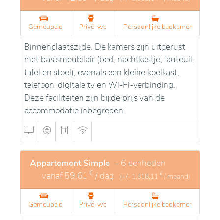
Gemeubeld
Privé-wc
Persoonlijke badkamer
Binnenplaatszijde. De kamers zijn uitgerust
met basismeubilair (bed, nachtkastje, fauteuil,
tafel en stoel), evenals een kleine koelkast,
telefoon, digitale tv en Wi-Fi-verbinding.
Deze faciliteiten zijn bij de prijs van de
accommodatie inbegrepen.
Appartement Simple
- 6 eenheden
€
vanaf
59,61
/ dag
€
(+/-
1.818,11
/ maand)
Gemeubeld
Privé-wc
Persoonlijke badkamer