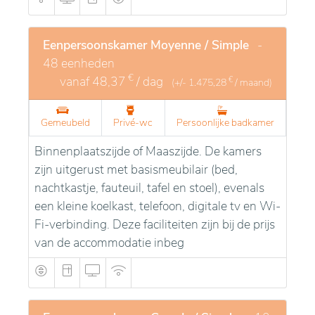
Eenpersoonskamer Moyenne / Simple
-
48 eenheden
€
vanaf
48,37
/ dag
€
(+/-
1.475,28
/ maand)
Gemeubeld
Privé-wc
Persoonlijke badkamer
Binnenplaatszijde of Maaszijde. De kamers
zijn uitgerust met basismeubilair (bed,
nachtkastje, fauteuil, tafel en stoel), evenals
een kleine koelkast, telefoon, digitale tv en Wi-
Fi-verbinding. Deze faciliteiten zijn bij de prijs
van de accommodatie inbeg