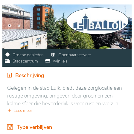
Groene gebieden
Openbaar vervoer
Stadscentrum
Winkels
Beschrijving
Gelegen in de stad Luik, biedt deze zorglocatie een
rustige omgeving, omgeven door groen en een
kalme sfeer die bevorderlijk is voor rust en welzijn.
De locatie is goed bereikbaar en ligt dicht bij
Lees meer
stedelijke voorzieningen, maar blijft toch verwijderd
van de drukte, waardoor bewoners kunnen genieten
Type verblijven