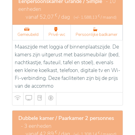
Eenpersoonskamer Grande / Simple
- 10
eenheden
€
vanaf
52,07
/ dag
€
(+/-
1.588,13
/ maand)
Gemeubeld
Privé-wc
Persoonlijke badkamer
Maaszijde met loggia of binnenplaatszijde. De
kamers zijn uitgerust met basismeubilair (bed,
nachtkastje, fauteuil, tafel en stoel), evenals
een kleine koelkast, telefoon, digitale tv en Wi-
Fi-verbinding. Deze faciliteiten zijn bij de prijs
van de accommo
Dubbele kamer / Paarkamer 2 personnes
- 3 eenheden
€
vanaf
42,89
/ dag
€
(+/-
1.308,14
/ maand)