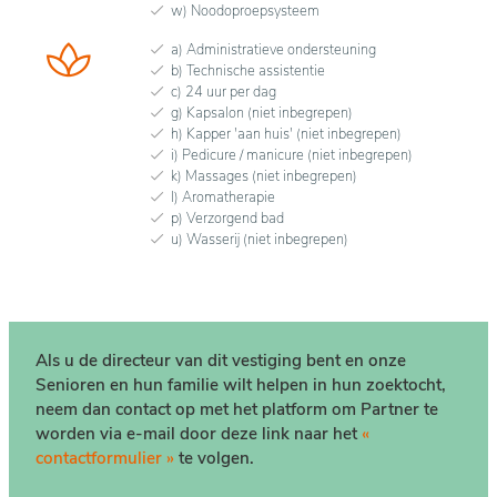
w) Noodoproepsysteem
a) Administratieve ondersteuning
b) Technische assistentie
c) 24 uur per dag
g) Kapsalon (niet inbegrepen)
h) Kapper 'aan huis' (niet inbegrepen)
i) Pedicure / manicure (niet inbegrepen)
k) Massages (niet inbegrepen)
l) Aromatherapie
p) Verzorgend bad
u) Wasserij (niet inbegrepen)
Als u de directeur van dit vestiging bent en onze
Senioren en hun familie wilt helpen in hun zoektocht,
neem dan contact op met het platform om Partner te
worden via e-mail door deze link naar het
«
contactformulier »
te volgen.