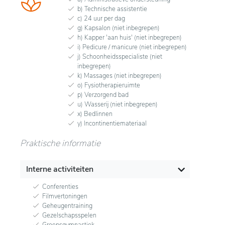
b) Technische assistentie
c) 24 uur per dag
g) Kapsalon (niet inbegrepen)
h) Kapper 'aan huis' (niet inbegrepen)
i) Pedicure / manicure (niet inbegrepen)
j) Schoonheidsspecialiste (niet
inbegrepen)
k) Massages (niet inbegrepen)
o) Fysiotherapieruimte
p) Verzorgend bad
u) Wasserij (niet inbegrepen)
x) Bedlinnen
y) Incontinentiemateriaal
Praktische informatie
Interne activiteiten
Conferenties
Filmvertoningen
Geheugentraining
Gezelschapsspelen
Groepsgymnastiek