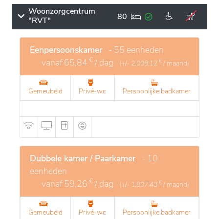
Woonzorgcentrum
80
"RVT"
Eenpersoonskamer
- 55 eenheden
€
vanaf
65,84
/ dag
€
(+/-
2.008,12
/ maand)
Gemeubeld
Privé-wc
Persoonlijke badkamer
Dubbele kamer / Paarkamer
- 10
eenheden
€
vanaf
59,26
/ dag
€
(+/-
1.807,43
/ maand)
Gemeubeld
Privé-wc
Persoonlijke badkamer