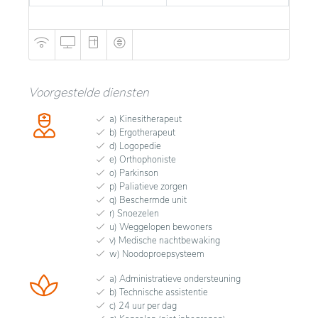
behouden blijft.
Voorgestelde diensten
a) Kinesitherapeut
b) Ergotherapeut
d) Logopedie
e) Orthophoniste
o) Parkinson
p) Paliatieve zorgen
q) Beschermde unit
r) Snoezelen
u) Weggelopen bewoners
v) Medische nachtbewaking
w) Noodoproepsysteem
a) Administratieve ondersteuning
b) Technische assistentie
c) 24 uur per dag