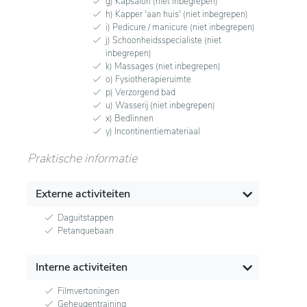
g) Kapsalon (niet inbegrepen)
h) Kapper 'aan huis' (niet inbegrepen)
i) Pedicure / manicure (niet inbegrepen)
j) Schoonheidsspecialiste (niet
inbegrepen)
k) Massages (niet inbegrepen)
o) Fysiotherapieruimte
p) Verzorgend bad
u) Wasserij (niet inbegrepen)
x) Bedlinnen
y) Incontinentiemateriaal
Praktische informatie
Externe activiteiten
Daguitstappen
Petanquebaan
Interne activiteiten
Filmvertoningen
Geheugentraining