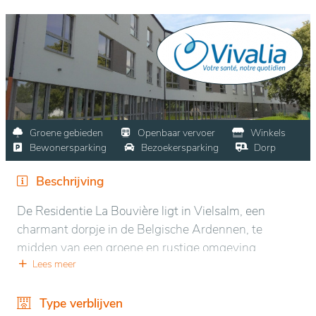
Groene gebieden
Openbaar vervoer
Winkels
Bewonersparking
Bezoekersparking
Dorp
Beschrijving
De Residentie La Bouvière ligt in Vielsalm, een
charmant dorpje in de Belgische Ardennen, te
midden van een groene en rustige omgeving.
Omgeven door beboste heuvels en uitgestrekte
Lees meer
natuurgebieden, biedt de locatie een kalme en
verkwikkende atmosfeer, ideaal om in contact te
Type verblijven