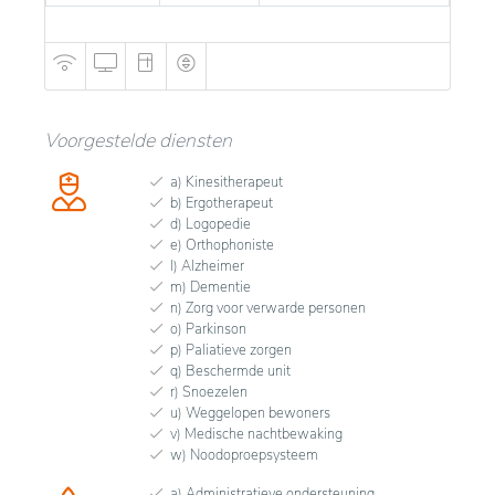
Voorgestelde diensten
a) Kinesitherapeut
b) Ergotherapeut
d) Logopedie
e) Orthophoniste
l) Alzheimer
m) Dementie
n) Zorg voor verwarde personen
o) Parkinson
p) Paliatieve zorgen
q) Beschermde unit
r) Snoezelen
u) Weggelopen bewoners
v) Medische nachtbewaking
w) Noodoproepsysteem
a) Administratieve ondersteuning