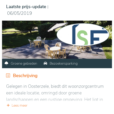
Laatste prijs-update :
06/05/2019
Groene gebieden
Bezoekersparking
Beschrijving
Gelegen in Oosterzele, biedt dit woonzorgcentrum
een ideale locatie, omringd door groene
landschappen en een rustige omgeving. Het ligt in
het hart van de natuur, waardoor het gemakkelijk
Lees meer
bereikbaar is en tegelijkertijd een serene atmosfeer