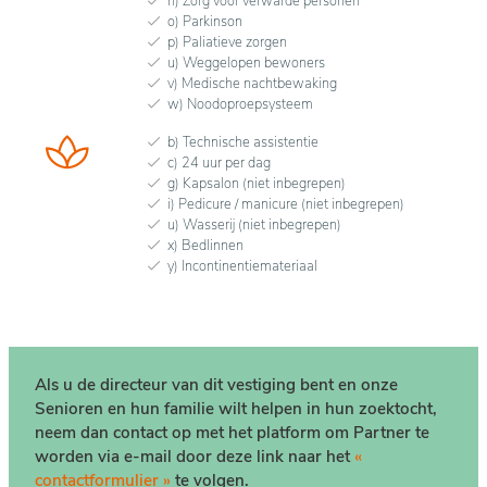
n) Zorg voor verwarde personen
waardoor elke dag een verrijkende ervaring wordt.
o) Parkinson
p) Paliatieve zorgen
u) Weggelopen bewoners
v) Medische nachtbewaking
w) Noodoproepsysteem
b) Technische assistentie
c) 24 uur per dag
g) Kapsalon (niet inbegrepen)
i) Pedicure / manicure (niet inbegrepen)
u) Wasserij (niet inbegrepen)
x) Bedlinnen
y) Incontinentiemateriaal
Als u de directeur van dit vestiging bent en onze
Senioren en hun familie wilt helpen in hun zoektocht,
neem dan contact op met het platform om Partner te
worden via e-mail door deze link naar het
«
contactformulier »
te volgen.