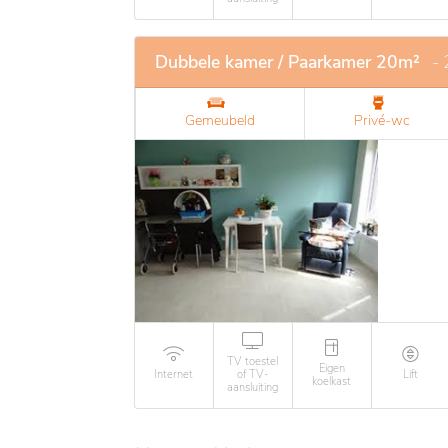
Dubbele kamer / Paarkamer 20m²
-
Gemeubeld
Privé-wc
TV toestel
Eigen
Internet
of TV-
Lift
koelkast
aansluiting