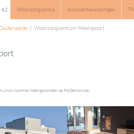
Woonzorgcentra
Assistentiewoningen
Th
 42
Oudenaarde
Woonzorgcentrum Meerspoort
oort
n dat u hun nummer hebt gevonden op MySeniors.be.