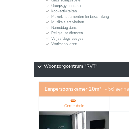
Gezelschapsspelen
Groepsgymnastiek
Kookactiviteiten
Muziekinstrumenten ter beschikking
Muzikale activiteiten
Namiddag dans
Religieuze diensten
Verjaardagsfeestjes
Workshop lezen
Woonzorgcentrum "RVT"
Eenpersoonskamer 20m²
- 56 eenh
Gemeubeld