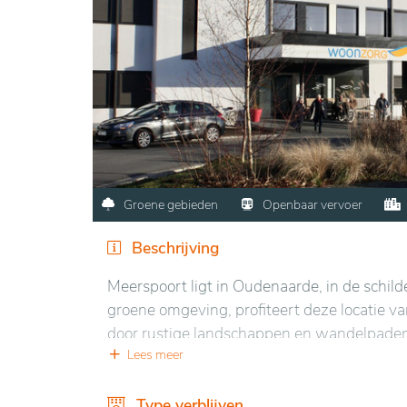
Groene gebieden
Openbaar vervoer
Beschrijving
Meerspoort ligt in Oudenaarde, in de schild
groene omgeving, profiteert deze locatie va
door rustige landschappen en wandelpaden. 
omgeving en biedt een panoramisch uitzicht
Lees meer
Bewoners kunnen genieten van een comfort
Type verblijven