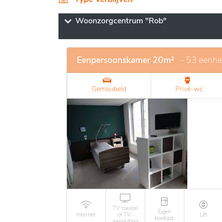
woonruimtes. De moderne faciliteiten zijn
terwijl ze autonomie en welzijn bevorderen
Woonzorgcentrum "Rob"
bewoners in een warme en serene sfeer kun
gemakkelijke toegang tot diverse diensten en
Eenpersoonskamer 20m²
- 53 eenh
Gemeubeld
Privé-wc
TV toestel
Eigen
Internet
of TV-
Lift
koelkast
aansluiting