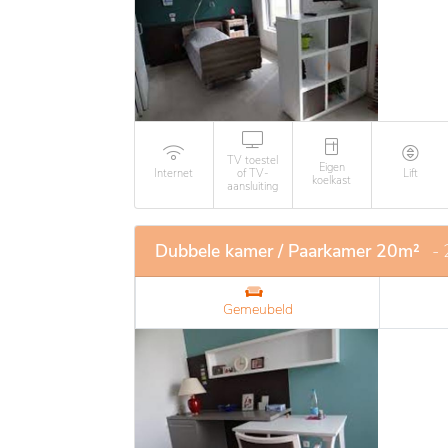
TV toestel
Eigen
Internet
of TV-
Lift
koelkast
aansluiting
Dubbele kamer / Paarkamer 20m²
-
Gemeubeld