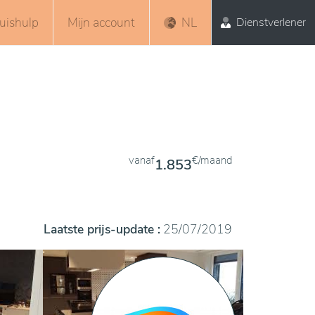
uishulp
Mijn account
NL
Dienstverlener
vanaf
€/maand
1.853
Laatste prijs-update :
25/07/2019