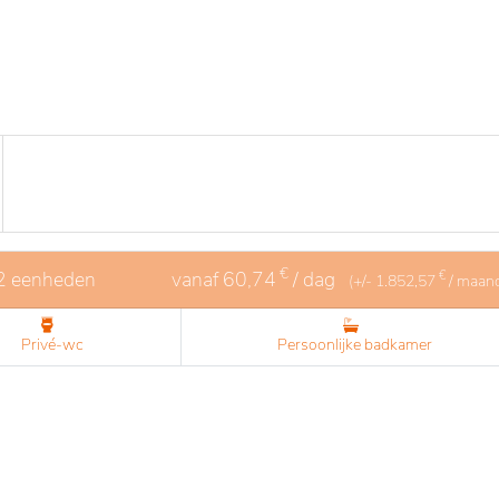
€
 2 eenheden
vanaf
60,74
/ dag
€
(+/-
1.852,57
/ maan
Privé-wc
Persoonlijke badkamer