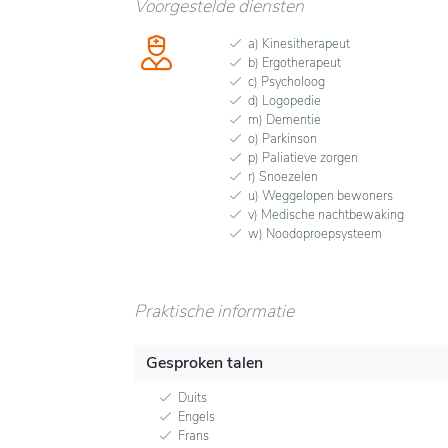
Voorgestelde diensten
a) Kinesitherapeut
b) Ergotherapeut
c) Psycholoog
d) Logopedie
m) Dementie
o) Parkinson
p) Paliatieve zorgen
r) Snoezelen
u) Weggelopen bewoners
v) Medische nachtbewaking
w) Noodoproepsysteem
Praktische informatie
Gesproken talen
Duits
Engels
Frans