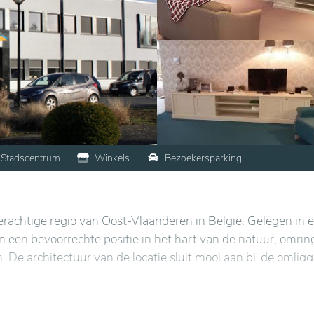
Stadscentrum
Winkels
Bezoekersparking
erachtige regio van Oost-Vlaanderen in België. Gelegen in 
n een bevoorrechte positie in het hart van de natuur, omrin
De architectuur van de locatie sluit mooi aan bij de omlig
 op het Belgische platteland.
abele en goed uitgeruste omgeving, met lichte en uitnodi