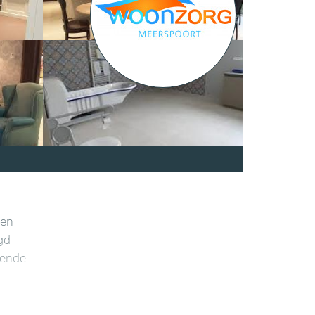
een
gd
gende
gende