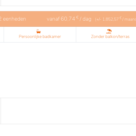
€
 2 eenheden
vanaf
60,74
/ dag
€
(+/-
1.852,57
/ maan
Persoonlijke badkamer
Zonder balkon/terras