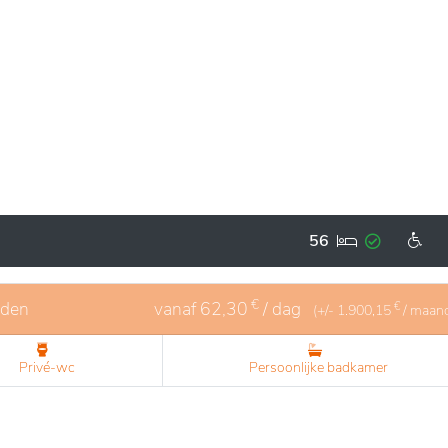
56
€
eden
vanaf
62,30
/ dag
€
(+/-
1.900,15
/ maan
Privé-wc
Persoonlijke badkamer