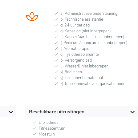
a) Administratieve ondersteuning
b) Technische assistentie
c) 24 uur per dag
g) Kapsalon (niet inbegrepen)
h) Kapper 'aan huis' (niet inbegrepen)
i) Pedicure / manicure (niet inbegrepen)
l) Aromatherapie
o) Fysiotherapieruimte
p) Verzorgend bad
u) Wasserij (niet inbegrepen)
x) Bedlinnen
y) Incontinentiemateriaal
z) Tubbe innovatieve organisatiemodel
Beschikbare uitrustingen
Bibliotheek
Fitnesscentrum
Moestuin