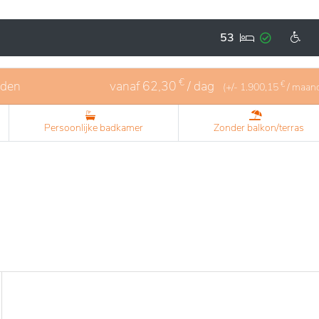
 ontworpen om te voldoen aan de behoeften van oudere per
. Het deskundige personeel biedt attente service, waardoor
53
nen verblijven. De nabijheid van Oudenaarde zorgt ook vo
 culturele activiteiten.
€
eden
vanaf
62,30
/ dag
€
(+/-
1.900,15
/ maan
Persoonlijke badkamer
Zonder balkon/terras