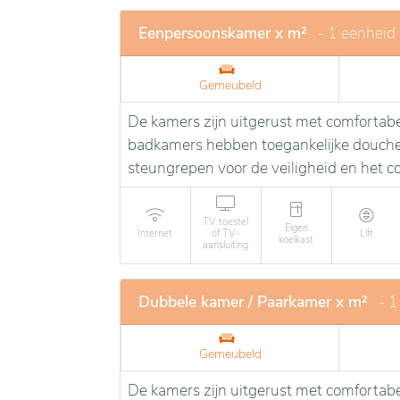
kamers. Diverse recreatieve en therapeutis
Eenpersoonskamer x m²
- 1 eenheid
ontplooiing van de bewoners te bevorderen
persoonlijke en hoogwaardige verzorging, 
Gemeubeld
De kamers zijn uitgerust met comfortabe
badkamers hebben toegankelijke douches
steungrepen voor de veiligheid en het 
TV toestel
Eigen
Internet
of TV-
Lift
koelkast
aansluiting
Dubbele kamer / Paarkamer x m²
- 1
Gemeubeld
De kamers zijn uitgerust met comfortabe