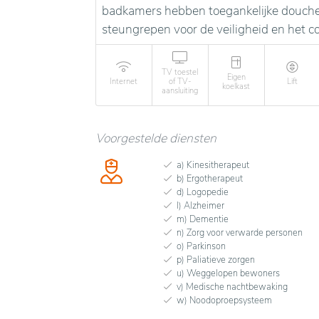
badkamers hebben toegankelijke douches
steungrepen voor de veiligheid en het 
TV toestel
Eigen
Internet
of TV-
Lift
koelkast
aansluiting
Voorgestelde diensten
a) Kinesitherapeut
b) Ergotherapeut
d) Logopedie
l) Alzheimer
m) Dementie
n) Zorg voor verwarde personen
o) Parkinson
p) Paliatieve zorgen
u) Weggelopen bewoners
v) Medische nachtbewaking
w) Noodoproepsysteem