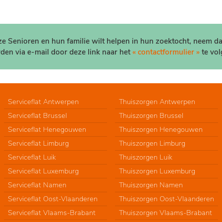
nze Senioren en hun familie wilt helpen in hun zoektocht, neem d
den via e-mail door deze link naar het
« contactformulier »
te vol
Serviceflat Antwerpen
Thuiszorgen Antwerpen
Serviceflat Brussel
Thuiszorgen Brussel
Serviceflat Henegouwen
Thuiszorgen Henegouwen
Serviceflat Limburg
Thuiszorgen Limburg
Serviceflat Luik
Thuiszorgen Luik
Serviceflat Luxemburg
Thuiszorgen Luxemburg
Serviceflat Namen
Thuiszorgen Namen
Serviceflat Oost-Vlaanderen
Thuiszorgen Oost-Vlaanderen
Serviceflat Vlaams-Brabant
Thuiszorgen Vlaams-Brabant