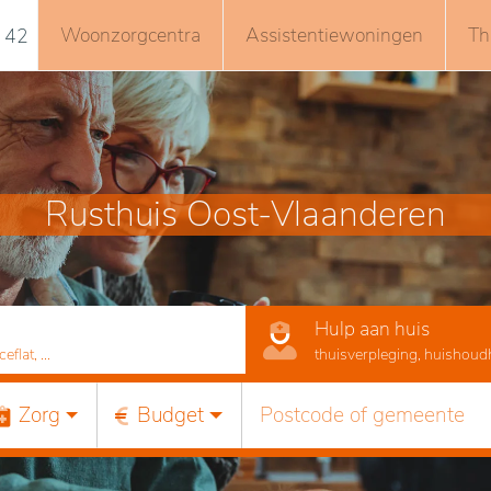
Woonzorgcentra
Assistentiewoningen
Th
 42
Rusthuis Oost-Vlaanderen
Hulp aan huis
lat, ...
thuisverpleging, huishoudhu
Zorg
Budget