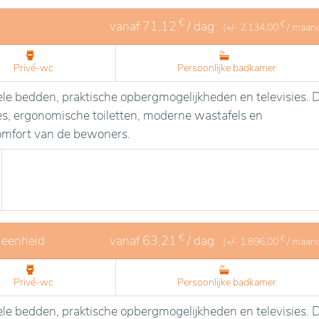
che activiteiten worden aangeboden om het welzijn en de
€
vanaf
71,12
/ dag
€
(+/-
2.134,00
/ maan
. Het gekwalificeerde en zorgzame personeel zorgt voor ee
afgestemd op de specifieke behoeften van elke bewoner.
Privé-wc
Persoonlijke badkamer
le bedden, praktische opbergmogelijkheden en televisies. 
, ergonomische toiletten, moderne wastafels en
comfort van de bewoners.
€
 eenheid
vanaf
63,21
/ dag
€
(+/-
1.896,00
/ maan
Privé-wc
Persoonlijke badkamer
le bedden, praktische opbergmogelijkheden en televisies. 