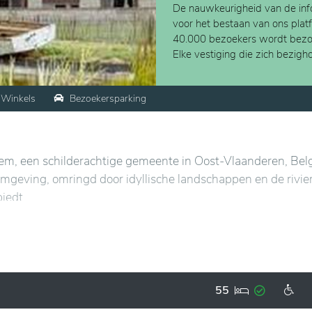
De nauwkeurigheid van de info
voor het bestaan van ons plat
40.000 bezoekers wordt bezo
Elke vestiging die zich bezig
Winkels
Bezoekersparking
em, een schilderachtige gemeente in Oost-Vlaanderen, Belg
omgeving, omringd door idyllische landschappen en de rivie
iedt.
de stad Gent, waardoor gemakkelijke toegang tot stedelijke
e van een landelijke omgeving behouden blijft. De bewoners
deaal voor wandelingen en buitenactiviteiten, wat een acti
ur.
55
randeren een aangenaam verblijf, met ruime en goed uitger