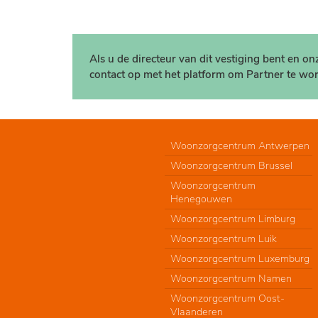
Als u de directeur van dit vestiging bent en o
contact op met het platform om Partner te wor
Woonzorgcentrum Antwerpen
Woonzorgcentrum Brussel
Woonzorgcentrum
Henegouwen
Woonzorgcentrum Limburg
Woonzorgcentrum Luik
Woonzorgcentrum Luxemburg
Woonzorgcentrum Namen
Woonzorgcentrum Oost-
Vlaanderen