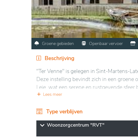
Groene gebieden
Openbaar vervoer
Beschrijving
"Ter Venne" is gelegen in Sint-Martens-Lat
Deze instelling bevindt zich in een groene 
Leie, wat een serene en rustgevende sfeer b
Lees meer
De locatie profiteert van de nabijheid van 
voorzieningen mogelijk is, terwijl de charm
Type verblijven
genieten van uitgestrekte groene ruimtes, i
levensstijl bevordert in contact met de natu
Woonzorgcentrum "RVT"
De moderne en comfortabele faciliteiten ga