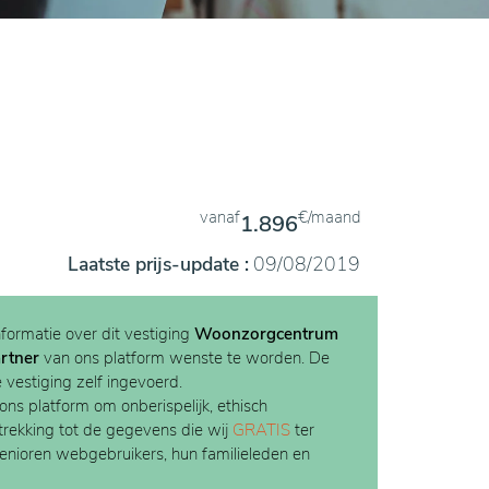
vanaf
€/maand
1.896
Laatste prijs-update :
09/08/2019
nformatie over dit vestiging
Woonzorgcentrum
rtner
van ons platform wenste te worden. De
e vestiging zelf ingevoerd.
 ons platform om onberispelijk, ethisch
etrekking tot de gegevens die wij
GRATIS
ter
Senioren webgebruikers, hun familieleden en