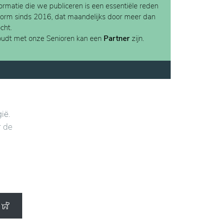
rmatie die we publiceren is een essentiële reden
form sinds 2016, dat maandelijks door meer dan
cht.
houdt met onze Senioren kan een
Partner
zijn.
ië.
r de
eve
uste