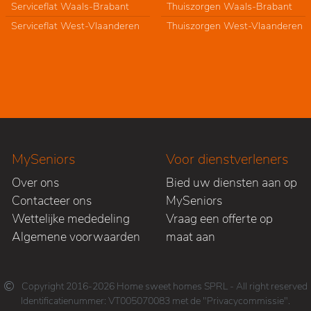
Serviceflat Waals-Brabant
Thuiszorgen Waals-Brabant
Serviceflat West-Vlaanderen
Thuiszorgen West-Vlaanderen
MySeniors
Voor dienstverleners
Over ons
Bied uw diensten aan op
Contacteer ons
MySeniors
Wettelijke mededeling
Vraag een offerte op
Algemene voorwaarden
maat aan
Copyright 2016-2026 Home sweet homes SPRL - All right reserved
Identificatienummer: VT005070083 met de "Privacycommissie".