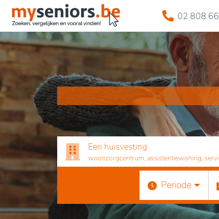
02 808 66
Een huisvesting
woonzorgcentrum, assistentiewoning, servicef
Periode