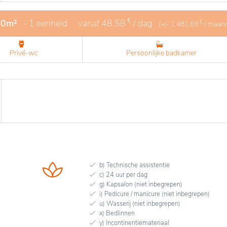
€
20m²
- 1 eenheid
vanaf
48,58
/ dag
€
(+/-
1.481,69
/ maan
Privé-wc
Persoonlijke badkamer
b) Technische assistentie
c) 24 uur per dag
g) Kapsalon (niet inbegrepen)
i) Pedicure / manicure (niet inbegrepen)
u) Wasserij (niet inbegrepen)
x) Bedlinnen
y) Incontinentiemateriaal