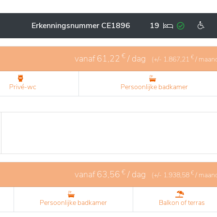
iteiten worden aangeboden om het fysieke en mentale welzij
zorgt voor een zorgvuldige en respectvolle behandeling va
Erkenningsnummer CE1896
19
n waardigheid. De nabijheid van de natuur en de kwaliteit
ocatie om te genieten van een serene en verrijkende levenss
€
vanaf
61,22
/ dag
€
(+/-
1.867,21
/ maan
Privé-wc
Persoonlijke badkamer
€
vanaf
63,56
/ dag
€
(+/-
1.938,58
/ maan
Persoonlijke badkamer
Balkon of terras