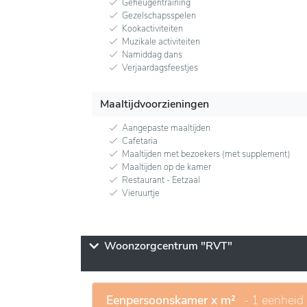
Geheugentraining
Gezelschapsspelen
Kookactiviteiten
Muzikale activiteiten
Namiddag dans
Verjaardagsfeestjes
Maaltijdvoorzieningen
Aangepaste maaltijden
Cafetaria
Maaltijden met bezoekers (met supplement)
Maaltijden op de kamer
Restaurant - Eetzaal
Vieruurtje
Woonzorgcentrum "RVT"
Eenpersoonskamer x m²
- 1 eenheid