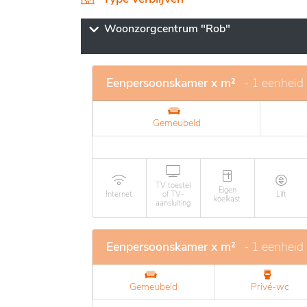
Persoonlijke diensten en gevarieerde activ
bevorderen. Het gekwalificeerde personeel 
Woonzorgcentrum "Rob"
bewoners, met bijzondere aandacht voor hu
de diensten maken deze plek tot een ideale l
Eenpersoonskamer x m²
- 1 eenheid
Gemeubeld
TV toestel
Eigen
Internet
of TV-
Lift
koelkast
aansluiting
Eenpersoonskamer x m²
- 1 eenheid
Gemeubeld
Privé-wc