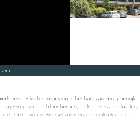
Dorp
iedt een idyllische omgeving in het hart van een groenrijke 
jke omgeving, omringd door bossen, parken en wandelpaden,
oners. De ligging in Beersel zorgt voor gemakkelijke toegang
r behouden blijft, ver weg van stedelijke drukte.
faciliteiten, afgestemd op de behoeften van elke bewoner.