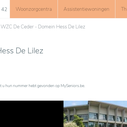
Woonzorgcentra
Assistentiewoningen
Th
 42
WZC De Ceder - Domein Hess De Lilez
ess De Lilez
n dat u hun nummer hebt gevonden op MySeniors.be.