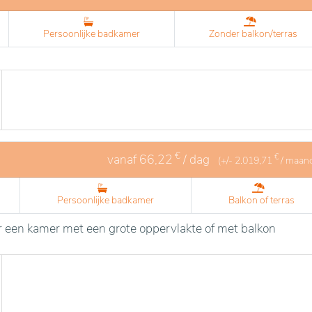
Persoonlijke badkamer
Zonder balkon/terras
€
vanaf
66,22
/ dag
€
(+/-
2.019,71
/ maan
Persoonlijke badkamer
Balkon of terras
 een kamer met een grote oppervlakte of met balkon