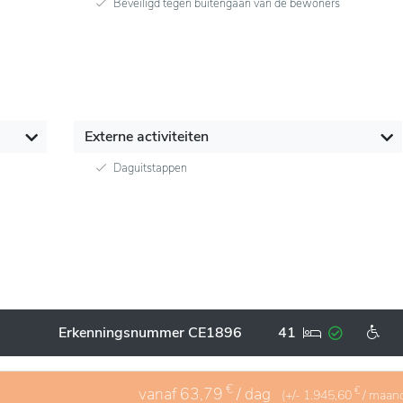
Beveiligd tegen buitengaan van de bewoners
Externe activiteiten
Daguitstappen
Erkenningsnummer CE1896
41
€
vanaf
63,79
/ dag
€
(+/-
1.945,60
/ maan