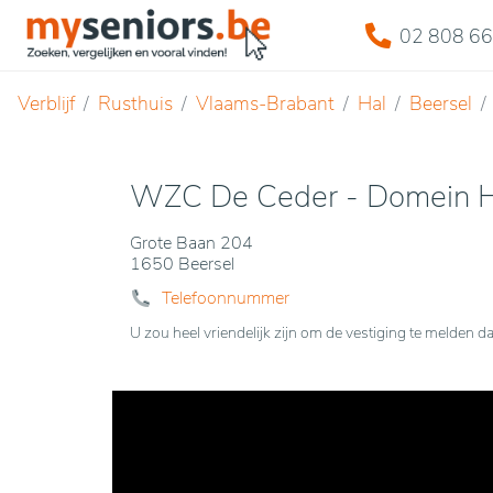
02 808 66
Verblijf
Rusthuis
Vlaams-Brabant
Hal
Beersel
WZC De Ceder - Domein H
Grote Baan 204
1650 Beersel
Telefoonnummer
U zou heel vriendelijk zijn om de vestiging te melde