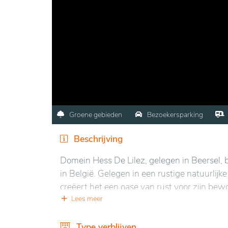
Groene gebieden
Bezoekersparking
Beschrijving
Domein Hess De Lilez, gelegen in Beersel, b
in België. Gelegen in een rustige natuurli
creëert het een oase van rust voor zijn bew
lokale voorzieningen, terwijl de rustige sfee
Lees meer
Het domein biedt moderne en comfortabele 
Type verblijven