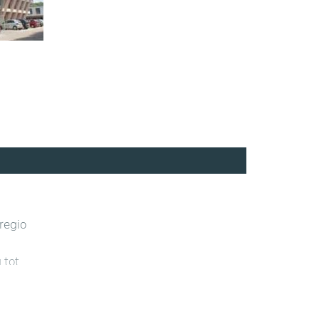
regio
 tot