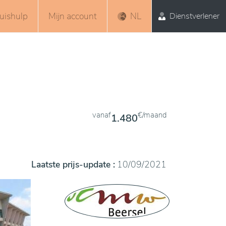
uishulp
Mijn account
NL
Dienstverlener
vanaf
€/maand
1.480
Laatste prijs-update :
10/09/2021