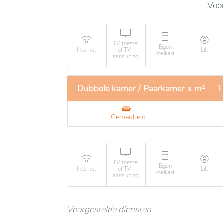
Voor
TV toestel
Eigen
Internet
of TV-
Lift
koelkast
aansluiting
Dubbele kamer / Paarkamer x m²
- 1
Gemeubeld
TV toestel
Eigen
Internet
of TV-
Lift
koelkast
aansluiting
Voorgestelde diensten