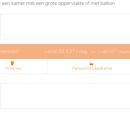
 een kamer met een grote oppervlakte of met balkon
€
 eenheid
vanaf
48,53
/ dag
€
(+/-
1.480,16
/ maan
Privé-wc
Persoonlijke badkamer