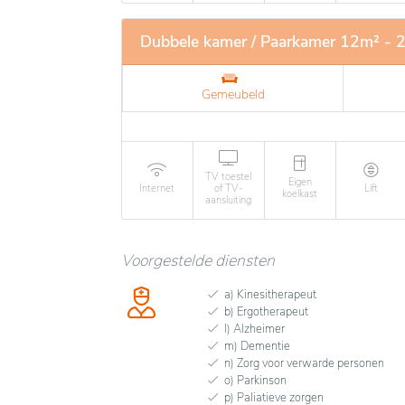
Dubbele kamer / Paarkamer 12m² - 
Gemeubeld
TV toestel
Eigen
Internet
of TV-
Lift
koelkast
aansluiting
Voorgestelde diensten
a) Kinesitherapeut
b) Ergotherapeut
l) Alzheimer
m) Dementie
n) Zorg voor verwarde personen
o) Parkinson
p) Paliatieve zorgen