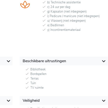
b) Technische assistentie
c) 24 uur per dag
g) Kapsalon (niet inbegrepen)
i) Pedicure / manicure (niet inbegrepen)
u) Wasserij (niet inbegrepen)
x) Bedlinnen
y) Incontinentiemateriaal
Beschikbare uitrustingen
Bibliotheek
Bordspellen
Terras
Tuin
TV ruimte
Veiligheid