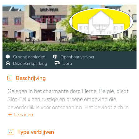
Groene gebieden
Openbaar vervoer
Bezoekersparking
Dorp
Beschrijving
Gelegen in het charmante dorp Herne, België, biedt
Sint-Felix een rustige en groene omgeving die
bevorderlijk is voor ontspanning. Het bevindt zich in
een vredige landelijke omgeving, weg van de
Lees meer
stadsdrukte, maar toch goed bereikbaar dankzij de
nabijheid van Brussel. De natuurlijke omgeving
Type verblijven