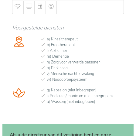
Voorgestelde diensten
a) Kinesitherapeut
b) Ergotherapeut
l) Alzheimer
m) Dementie
n) Zorg voor verwarde personen
o) Parkinson
v) Medische nachtbewaking
w) Noodoproepsysteem
g) Kapsalon (niet inbegrepen)
i) Pedicure / manicure (niet inbegrepen)
u) Wasserij (niet inbegrepen)
Als u de directeur van dit vestiging bent en onze