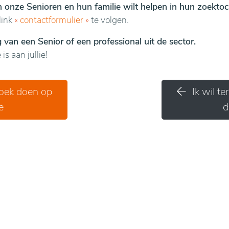
en onze Senioren en hun familie wilt helpen in hun zoektoc
link
«
contactformulier
»
te volgen.
van een Senior of een professional uit de sector.
is aan jullie!
zoek doen op
Ik wil t
e
d