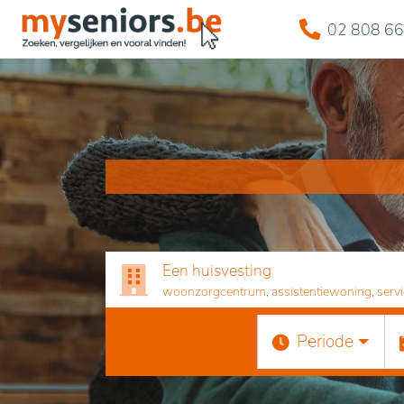
02 808 66
Een huisvesting
woonzorgcentrum, assistentiewoning, servicef
Periode