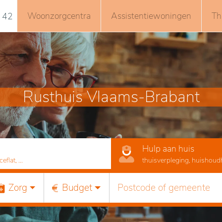
Woonzorgcentra
Assistentiewoningen
Th
 42
Rusthuis Vlaams-Brabant
Hulp aan huis
lat, ...
thuisverpleging, huishoudhu
Zorg
Budget