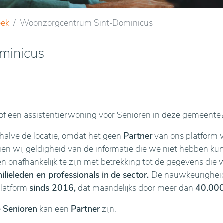
eek
Woonzorgcentrum Sint-Dominicus
minicus
f een assistentierwoning voor Senioren in deze gemeente
ehalve de locatie, omdat het geen
Partner
van ons platform w
n wij geldigheid van de informatie die we niet hebben kunne
en onafhankelijk te zijn met betrekking tot de gegevens die 
lieleden en professionals in de sector.
De nauwkeurigheid 
platform
sinds 2016,
dat maandelijks door meer dan
40.000
e
Senioren
kan een
Partner
zijn.