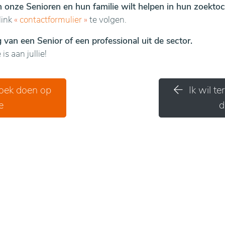
en onze Senioren en hun familie wilt helpen in hun zoektoc
link
«
contactformulier
»
te volgen.
van een Senior of een professional uit de sector.
is aan jullie!
zoek doen op
Ik wil t
e
d