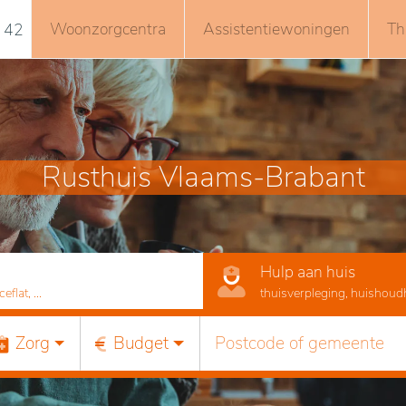
Woonzorgcentra
Assistentiewoningen
Th
 42
Rusthuis Vlaams-Brabant
Hulp aan huis
lat, ...
thuisverpleging, huishoudhu
Zorg
Budget