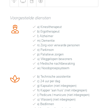
Voorgestelde diensten
a) Kinesitherapeut
b) Ergotherapeut
l) Alzheimer
m) Dementie
n) Zorg voor verwarde personen
o) Parkinson
p) Paliatieve zorgen
u) Weggelopen bewoners
v) Medische nachtbewaking
w) Noodoproepsysteem
b) Technische assistentie
c) 24 uur per dag
g) Kapsalon (niet inbegrepen)
h) Kapper 'aan huis' (niet inbegrepen)
i) Pedicure / manicure (niet inbegrepen)
u) Wasserij (niet inbegrepen)
x) Bedlinnen