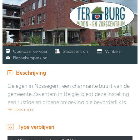
Openbaar vervoer
Stadscentrum
Winkels
Bezoekersparking
Beschrijving
Gelegen in Nossegem, een charmante buurt van de
gemeente Zaventem in België, biedt deze instelling
een rustige en groene omgeving die bevorderlijk is
voor welzijn. Het ligt dicht bij de natuur, wat een
Lees meer
serene setting creëert, ideaal voor ontspanning. De
regio is goed bereikbaar met het openbaar vervoer,
Type verblijven
wat de toegang tot Brussel en de omgeving