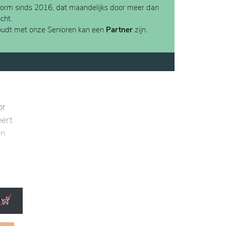
form sinds 2016, dat maandelijks door meer dan
cht.
houdt met onze Senioren kan een
Partner
zijn.
or
eert
en
eëren
rg in