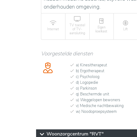
onderhouden omgeving.
TV toestel
Eigen
Internet
of TV-
Lift
koelkast
aansluiting
Voorgestelde diensten
a) Kinesitherapeut
b) Ergotherapeut
c) Psycholoog
d) Logopedie
o) Parkinson
q) Beschermde unit
u) Weggelopen bewoners
v) Medische nachtbewaking
w) Noodoproepsysteem
Woonzorgcentrum "RVT"