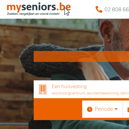
02 808 66
Een huisvesting
woonzorgcentrum, assistentiewoning, servicef
Periode