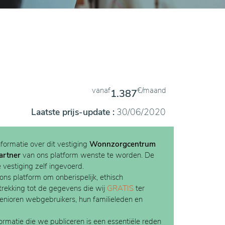
vanaf
€/maand
1.387
Laatste prijs-update :
30/06/2020
nformatie over dit vestiging
Wonnzorgcentrum
artner
van ons platform wenste te worden. De
e vestiging zelf ingevoerd.
 ons platform om onberispelijk, ethisch
etrekking tot de gegevens die wij
GRATIS
ter
Senioren webgebruikers, hun familieleden en
rmatie die we publiceren is een essentiële reden