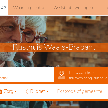
Woonzorgcentra
Assistentiewoningen
Th
 42
Rusthuis Waals-Brabant
Hulp aan huis
lat, ...
thuisverpleging, huishoudhu
Zorg
Budget