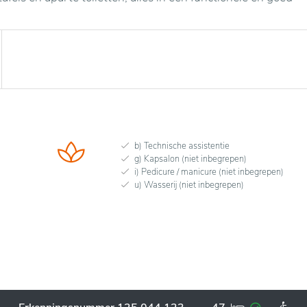
b) Technische assistentie
g) Kapsalon (niet inbegrepen)
i) Pedicure / manicure (niet inbegrepen)
u) Wasserij (niet inbegrepen)