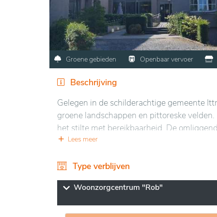
Groene gebieden
Openbaar vervoer
Beschrijving
Gelegen in de schilderachtige gemeente Itt
groene landschappen en pittoreske velden. 
het stilte met bereikbaarheid. De omligge
groene ruimtes ideaal voor een verfrissend
Lees meer
De accommodatie biedt comfortabele en mod
Type verblijven
Bewoners kunnen genieten van diverse activ
zorgvuldige maaltijdservice. Gezellige geme
Woonzorgcentrum "Rob"
een warme sfeer. De instelling onderscheid
een rustige en aangename omgeving.