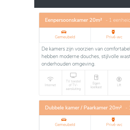
Eenpersoonskamer 20m²
- 1 eenhei
Gemeubeld
Privé-wc
De kamers zijn voorzien van comfortabe
hebben moderne douches, stijlvolle wasta
onderhouden omgeving.
TV toestel
Eigen
Internet
of TV-
Lift
koelkast
aansluiting
Dubbele kamer / Paarkamer 20m²
- 
Gemeubeld
Privé-wc