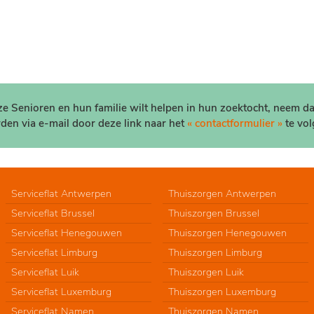
nze Senioren en hun familie wilt helpen in hun zoektocht, neem d
den via e-mail door deze link naar het
« contactformulier »
te vol
Serviceflat Antwerpen
Thuiszorgen Antwerpen
Serviceflat Brussel
Thuiszorgen Brussel
Serviceflat Henegouwen
Thuiszorgen Henegouwen
Serviceflat Limburg
Thuiszorgen Limburg
Serviceflat Luik
Thuiszorgen Luik
Serviceflat Luxemburg
Thuiszorgen Luxemburg
Serviceflat Namen
Thuiszorgen Namen