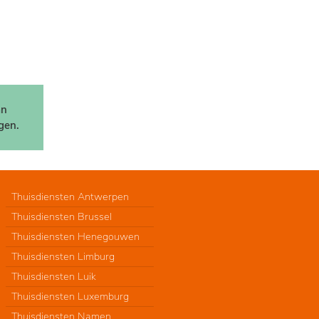
an
gen.
Thuisdiensten Antwerpen
Thuisdiensten Brussel
Thuisdiensten Henegouwen
Thuisdiensten Limburg
Thuisdiensten Luik
Thuisdiensten Luxemburg
Thuisdiensten Namen