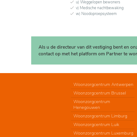
u) Weggelopen bewoners
v) Medische nachtbewaking
w) Noodoproepsysteem
Als u de directeur van dit vestiging bent en o
contact op met het platform om Partner te wor
Woonzorgcentrum Antwerpen
Woonzorgcentrum Brussel
Woonzorgcentrum
Henegouwen
Woonzorgcentrum Limburg
Woonzorgcentrum Luik
Woonzorgcentrum Luxemburg