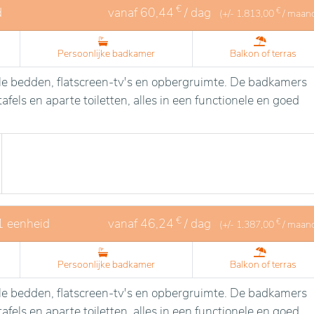
€
d
vanaf
60,44
/ dag
€
(+/-
1.813,00
/ maan
Persoonlijke badkamer
Balkon of terras
le bedden, flatscreen-tv's en opbergruimte. De badkamers
fels en aparte toiletten, alles in een functionele en goed
€
1 eenheid
vanaf
46,24
/ dag
€
(+/-
1.387,00
/ maan
Persoonlijke badkamer
Balkon of terras
le bedden, flatscreen-tv's en opbergruimte. De badkamers
fels en aparte toiletten, alles in een functionele en goed