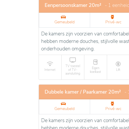
Eenpersoonskamer 20m²
- 1 eenhei
Gemeubeld
Privé-wc
De kamers zijn voorzien van comfortabe
hebben moderne douches, stijlvolle wasta
onderhouden omgeving.
TV toestel
Eigen
Internet
of TV-
Lift
koelkast
aansluiting
Dubbele kamer / Paarkamer 20m²
- 
Gemeubeld
Privé-wc
De kamers zijn voorzien van comfortabe
hebben moderne douches, stijlvolle wasta