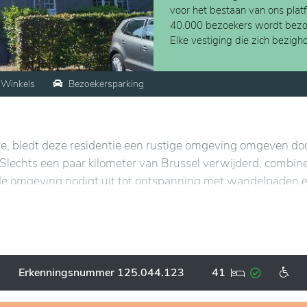
voor het bestaan van ons plat
40.000 bezoekers wordt bezo
Elke vestiging die zich bezig
Winkels
Bezoekersparking
re, biedt deze residentie een rustige omgeving omgeven do
Slechts een paar kilometer van Brussel verwijderd, combin
nde omgeving nodigt uit tot ontspanning met wandelpaden 
e wandeling.
erne kamers die zijn ontworpen voor optimaal welzijn.
iteiten die op hun behoeften zijn afgestemd, evenals een
enschappelijke ruimtes bevorderen sociale interactie en cr
Erkenningsnummer 125.044.123
41
t zich door een persoonlijke benadering, met aandachtige zo