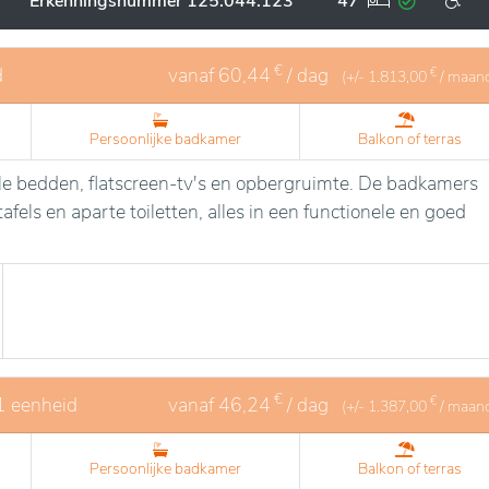
Erkenningsnummer 125.044.123
47
€
d
vanaf
60,44
/ dag
€
(+/-
1.813,00
/ maan
Persoonlijke badkamer
Balkon of terras
le bedden, flatscreen-tv's en opbergruimte. De badkamers
fels en aparte toiletten, alles in een functionele en goed
€
1 eenheid
vanaf
46,24
/ dag
€
(+/-
1.387,00
/ maan
Persoonlijke badkamer
Balkon of terras