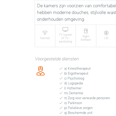
De kamers zijn voorzien van comfortabe
hebben moderne douches, stijlvolle wasta
onderhouden omgeving.
TV toestel
Eigen
Internet
of TV-
Lift
koelkast
aansluiting
Voorgestelde diensten
a) Kinesitherapeut
b) Ergotherapeut
c) Psycholoog
d) Logopedie
l) Alzheimer
m) Dementie
n) Zorg voor verwarde personen
o) Parkinson
p) Paliatieve zorgen
q) Beschermde unit