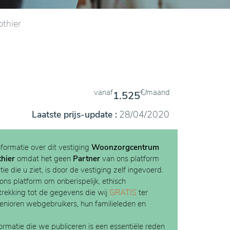
thier
vanaf
€/maand
1.525
Laatste prijs-update :
28/04/2020
nformatie over dit vestiging
Woonzorgcentrum
thier
omdat het geen
Partner
van ons platform
e die u ziet, is door de vestiging zelf ingevoerd.
 ons platform om onberispelijk, ethisch
etrekking tot de gegevens die wij
GRATIS
ter
Senioren webgebruikers, hun familieleden en
rmatie die we publiceren is een essentiële reden