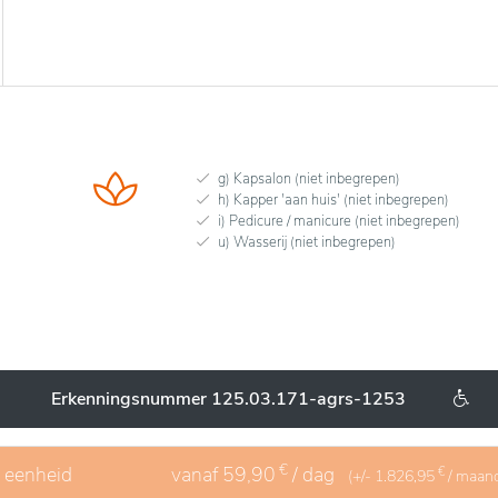
g) Kapsalon (niet inbegrepen)
h) Kapper 'aan huis' (niet inbegrepen)
i) Pedicure / manicure (niet inbegrepen)
u) Wasserij (niet inbegrepen)
Erkenningsnummer 125.03.171-agrs-1253
€
1 eenheid
vanaf
59,90
/ dag
€
(+/-
1.826,95
/ maan