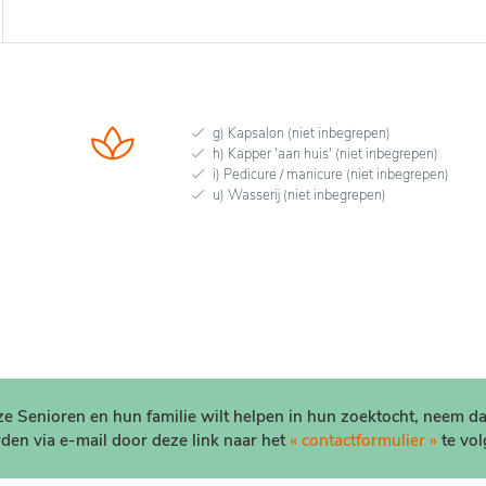
g) Kapsalon (niet inbegrepen)
h) Kapper 'aan huis' (niet inbegrepen)
i) Pedicure / manicure (niet inbegrepen)
u) Wasserij (niet inbegrepen)
nze Senioren en hun familie wilt helpen in hun zoektocht, neem d
den via e-mail door deze link naar het
« contactformulier »
te vol