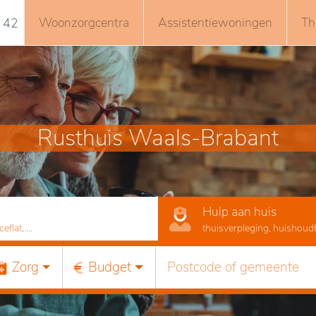
Woonzorgcentra
Assistentiewoningen
Th
 42
Rusthuis Waals-Brabant
Hulp aan huis
lat, ...
thuisverpleging, huishoudhu
Zorg
Budget