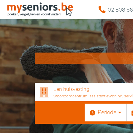
02 808 66
Een huisvesting
woonzorgcentrum, assistentiewoning, servicef
Periode