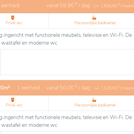
€
1 eenheid
vanaf
59,90
/ dag
€
(+/-
1.826,95
/ maan
Privé-wc
Persoonlijke badkamer
 ingericht met functionele meubels, televisie en Wi-Fi. De
 wastafel en moderne wc.
€
20m²
- 1 eenheid
vanaf
50,00
/ dag
€
(+/-
1.525,00
/ maan
Privé-wc
Persoonlijke badkamer
 ingericht met functionele meubels, televisie en Wi-Fi. De
 wastafel en moderne wc.