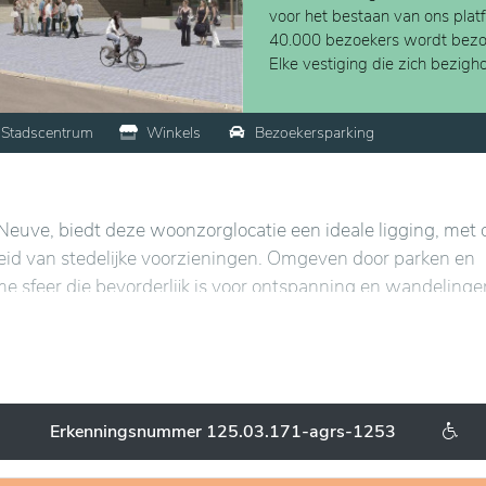
voor het bestaan van ons plat
40.000 bezoekers wordt bezo
Elke vestiging die zich bezig
Stadscentrum
Winkels
Bezoekersparking
-Neuve, biedt deze woonzorglocatie een ideale ligging, met 
eid van stedelijke voorzieningen. Omgeven door parken en
me sfeer die bevorderlijk is voor ontspanning en wandelinge
afés en culturele centra, wat de toegang tot verschillende di
rborgen optimaal comfort, met ruime en lichte kamers en e
chappelijke ruimtes, zoals de salons en de tuinen, zijn
Erkenningsnummer 125.03.171-agrs-1253
n te bevorderen. Kortom, deze locatie combineert een gunst
orzieningen, waardoor een aangename en serene leefomge