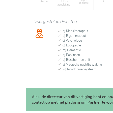
Internet
of TV-
Lift
koelkast
aansluiting
Voorgestelde diensten
a) Kinesitherapeut
b) Ergotherapeut
c) Psycholoog
d) Logopedie
m) Dementie
o) Parkinson
q) Beschermde unit
v) Medische nachtbewaking
w) Noodoproepsysteem
Als u de directeur van dit vestiging bent en o
contact op met het platform om Partner te wor