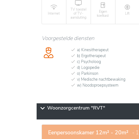
TV toestel
Eigen
Internet
of TV-
Lift
koelkast
aansluiting
Voorgestelde diensten
a) Kinesitherapeut
b) Ergotherapeut
c) Psycholoog
d) Logopedie
o) Parkinson
v) Medische nachtbewaking
w) Noodoproepsysteem
Woonzorgcentrum "RVT"
Eenpersoonskamer 12m² - 20m²
- 