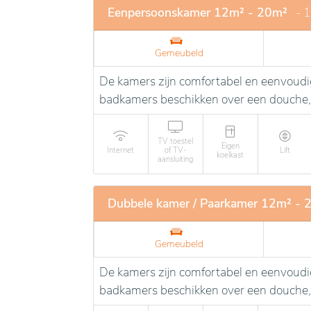
voor de bewoners wordt geboden.
Eenpersoonskamer 12m² - 20m²
- 
Gemeubeld
De kamers zijn comfortabel en eenvoudig
badkamers beschikken over een douche,
TV toestel
Eigen
Internet
of TV-
Lift
koelkast
aansluiting
Dubbele kamer / Paarkamer 12m² - 
Gemeubeld
De kamers zijn comfortabel en eenvoudig
badkamers beschikken over een douche,