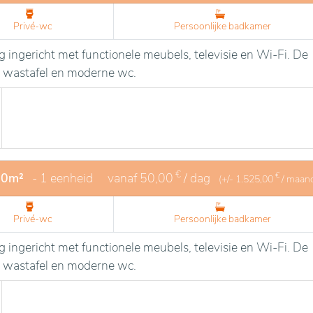
Privé-wc
Persoonlijke badkamer
 ingericht met functionele meubels, televisie en Wi-Fi. De
 wastafel en moderne wc.
€
20m²
- 1 eenheid
vanaf
50,00
/ dag
€
(+/-
1.525,00
/ maan
Privé-wc
Persoonlijke badkamer
 ingericht met functionele meubels, televisie en Wi-Fi. De
 wastafel en moderne wc.