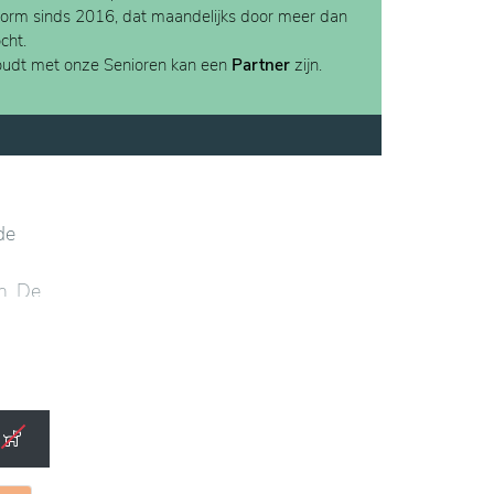
form sinds 2016, dat maandelijks door meer dan
cht.
houdt met onze Senioren kan een
Partner
zijn.
de
n. De
ensten
en
ige
ving