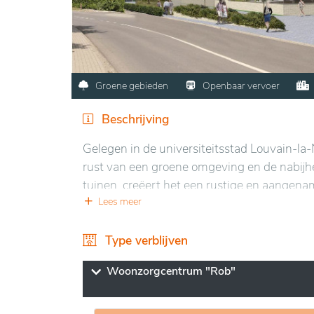
Groene gebieden
Openbaar vervoer
Beschrijving
Gelegen in de universiteitsstad Louvain-la
rust van een groene omgeving en de nabijh
tuinen, creëert het een rustige en aangena
locatie ligt op korte afstand van winkels, c
Lees meer
en activiteiten vergemakkelijkt.
Type verblijven
De moderne en aangepaste faciliteiten waa
zorgzaam en professioneel team. De gemeens
Woonzorgcentrum "Rob"
ontworpen om sociale interacties en welzij
geografische ligging met hoogwaardige vo