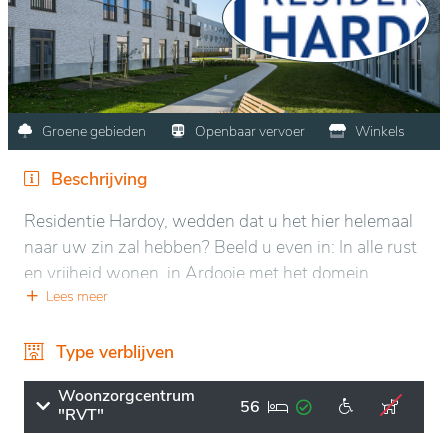
Groene gebieden
Openbaar vervoer
Winkels
Beschrijving
Residentie Hardoy, wedden dat u het hier helemaal
naar uw zin zal hebben? Beeld u even in: In alle rust
en vrijheid wonen, in Ardooie met het domein
&ldquo De Waterbek&rdquo als uw tuin en toch
Lees meer
dichtbij het centrum gelegen.
Type verblijven
Het woonzorgcentrum, telt 56 woonzorgkamers
voor valide en hulpbehoevende personen. In
Woonzorgcentrum
56
"RVT"
Residentie Hardoy heerst er een huiselijke, gezellige
sfeer waar bewoners zich meteen thuis voelen. Een