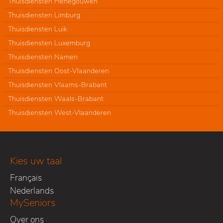
Thuisdiensten Henegouwen
Thuisdiensten Limburg
Thuisdiensten Luik
Thuisdiensten Luxemburg
Thuisdiensten Namen
Thuisdiensten Oost-Vlaanderen
Thuisdiensten Vlaams-Brabant
Thuisdiensten Waals-Brabant
Thuisdiensten West-Vlaanderen
Kies uw taal
Français
Nederlands
MySeniors
Over ons