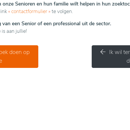
en onze Senioren en hun familie wilt helpen in hun zoektoc
link
«
contactformulier
»
te volgen.
van een Senior of een professional uit de sector.
is aan jullie!
zoek doen op
Ik wil t
e
d