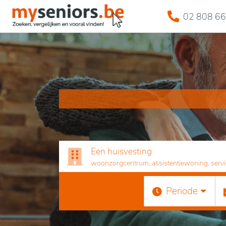
02 808 66
Een huisvesting
woonzorgcentrum, assistentiewoning, servicef
Periode