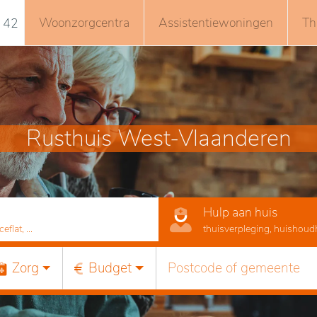
Woonzorgcentra
Assistentiewoningen
Th
 42
Rusthuis West-Vlaanderen
Hulp aan huis
lat, ...
thuisverpleging, huishoudhu
Zorg
Budget