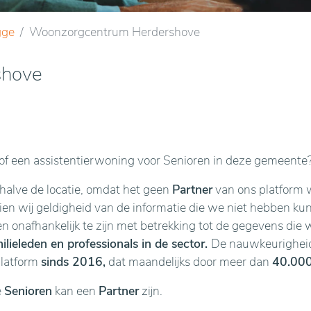
gge
Woonzorgcentrum Herdershove
shove
f een assistentierwoning voor Senioren in deze gemeente
ehalve de locatie, omdat het geen
Partner
van ons platform w
n wij geldigheid van de informatie die we niet hebben kunne
en onafhankelijk te zijn met betrekking tot de gegevens die 
lieleden en professionals in de sector.
De nauwkeurigheid 
platform
sinds 2016,
dat maandelijks door meer dan
40.000
e
Senioren
kan een
Partner
zijn.