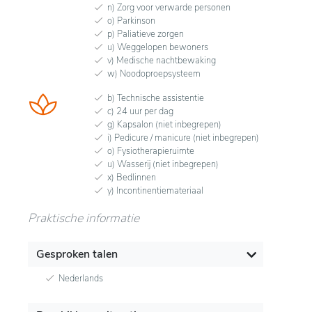
n) Zorg voor verwarde personen
o) Parkinson
p) Paliatieve zorgen
u) Weggelopen bewoners
v) Medische nachtbewaking
w) Noodoproepsysteem
b) Technische assistentie
c) 24 uur per dag
g) Kapsalon (niet inbegrepen)
i) Pedicure / manicure (niet inbegrepen)
o) Fysiotherapieruimte
u) Wasserij (niet inbegrepen)
x) Bedlinnen
y) Incontinentiemateriaal
Praktische informatie
Gesproken talen
Nederlands