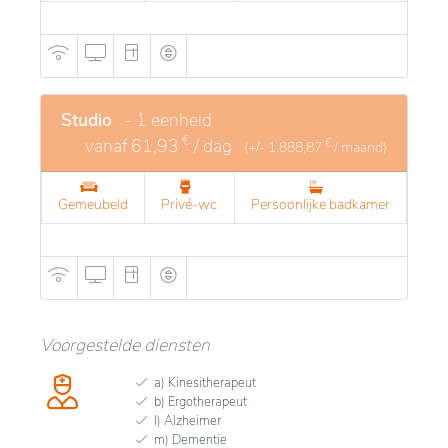
Studio
- 1 eenheid
€
vanaf
61,93
/ dag
€
(+/-
1.888,87
/ maand)
Gemeubeld
Privé-wc
Persoonlijke badkamer
Voorgestelde diensten
a) Kinesitherapeut
b) Ergotherapeut
l) Alzheimer
m) Dementie