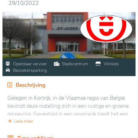
29/10/2022
Openbaar vervoer
Stadscentrum
Winkels
Bezoekersparking
Beschrijving
Gelegen in Kortrijk, in de Vlaamse regio van België,
bevindt deze instelling zich in een rustige en groene
omgeving. Gevestigd in een woonwijk biedt het een
serene sfeer die bevorderlijk is voor ontspanning en
Lees meer
welzijn. Bezoekers en bewoners kunnen genieten