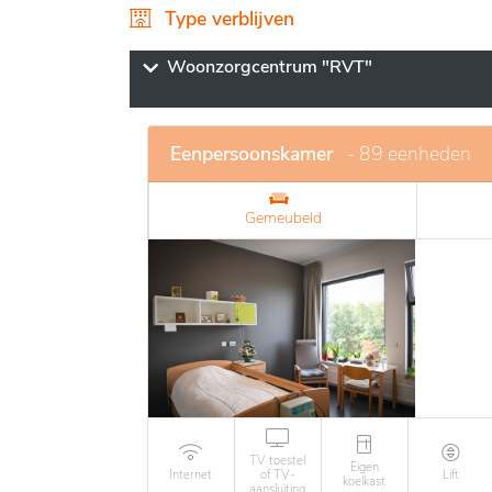
Type verblijven
De faciliteiten bij De Oever zijn ontworpen 
modern en afgestemd op de specifieke beho
Woonzorgcentrum "RVT"
persoonlijke zorg en bevordert autonomie. 
waardoor bewoners een actieve en verrijke
Eenpersoonskamer
- 89 eenheden
Gemeubeld
TV toestel
Eigen
Internet
of TV-
Lift
koelkast
aansluiting