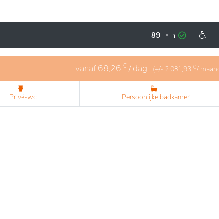
om comfort en kwaliteit van leven te bieden. De ruimtes zijn 
eften van de bewoners. Het toegewijde personeel zorgt vo
89
De aangeboden activiteiten zijn gevarieerd en stimulerend,
nde sociale leven kunnen behouden.
€
vanaf
68,26
/ dag
€
(+/-
2.081,93
/ maan
Privé-wc
Persoonlijke badkamer