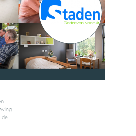
en.
eving
n de