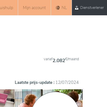
uishulp
Mijn account
NL
Dienstverlener
vanaf
€/maand
2.082
Laatste prijs-update :
12/07/2024