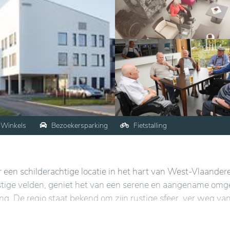
Winkels
Bezoekersparking
Fietstalling
een schilderachtige locatie in het hart van West-Vlaander
tige velden, geniet het van een serene en aangename omg
ing. De regio staat bekend om zijn rustige sfeer, ver weg va
r wandelingen en buitensactiviteiten in een goed bewaard