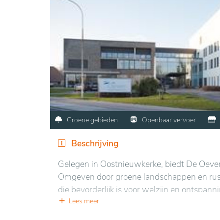
Groene gebieden
Openbaar vervoer
Beschrijving
Gelegen in Oostnieuwkerke, biedt De Oever 
Omgeven door groene landschappen en rus
die bevorderlijk is voor welzijn en ontspann
drukte van de stad, met mogelijkheden voo
Lees meer
natuurmilieu.