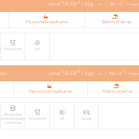
€
vanaf
58,68
/ dag
€
(+/-
1.789,74
/ maan
Persoonlijke badkamer
Balkon of terras
n
Kitchenette
Lift
€
den
vanaf
58,68
/ dag
€
(+/-
1.789,74
/ maan
Persoonlijke badkamer
Balkon of terras
Persoonlijke
keukentoestellen
Kitchenette
Lift
Garage
- microwave