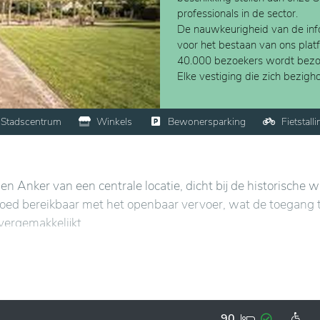
professionals in de sector.
De nauwkeurigheid van de info
voor het bestaan van ons plat
40.000 bezoekers wordt bezo
Elke vestiging die zich bezig
Stadscentrum
Winkels
Bewonersparking
Fietstalli
 Anker van een centrale locatie, dicht bij de historische wi
s goed bereikbaar met het openbaar vervoer, wat de toegang 
vergemakkelijkt.
ne ruimtes, wat een ontspannen sfeer biedt die bevorderlij
ieten van wandelingen langs de kanalen en in de nabijgele
90