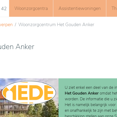
Woonzorgcentra
Assistentiewoningen
Th
 42
werpen
Woonzorgcentrum Het Gouden Anker
uden Anker
U ziet enkel een deel van de i
Het Gouden Anker
omdat he
worden. De informatie die u zie
Het is namelijk belangrijk voor
en onafhankelijk te zijn met b
beschikking stellen aan onze 