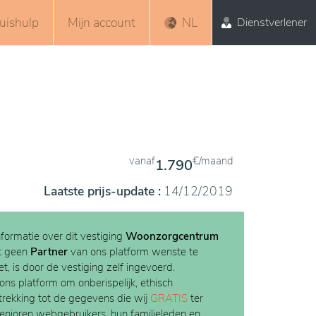
uishulp
Mijn account
NL
Dienstverlener
vanaf
€/maand
1.790
Laatste prijs-update :
14/12/2019
nformatie over dit vestiging
Woonzorgcentrum
t geen
Partner
van ons platform wenste te
t, is door de vestiging zelf ingevoerd.
 ons platform om onberispelijk, ethisch
etrekking tot de gegevens die wij
GRATIS
ter
Senioren webgebruikers, hun familieleden en