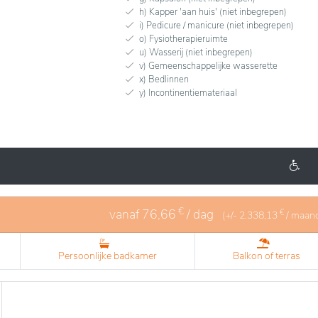
h) Kapper 'aan huis' (niet inbegrepen)
i) Pedicure / manicure (niet inbegrepen)
o) Fysiotherapieruimte
u) Wasserij (niet inbegrepen)
v) Gemeenschappelijke wasserette
x) Bedlinnen
y) Incontinentiemateriaal
€
vanaf
76,66
/ dag
€
(+/-
2.338,13
/ maan
Persoonlijke badkamer
Balkon of terras