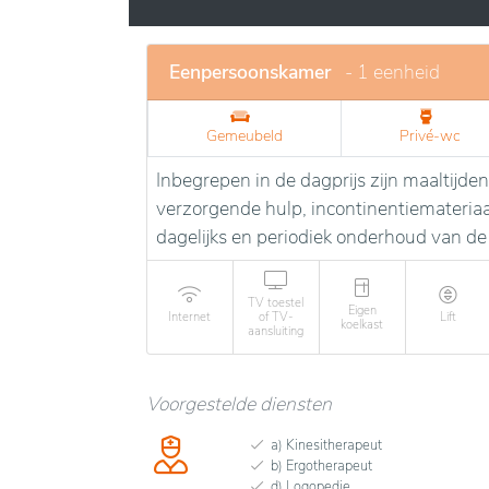
Deze instelling onderscheidt zich door haa
het welzijn en het comfort bevorderen. De a
workshops tot culturele uitstapjes, waardo
Eenpersoonskamer
- 1 eenheid
op een gezonde en evenwichtige voeding, dr
ruim en licht, ontworpen om privacy en rust
Gemeubeld
Privé-wc
Inbegrepen in de dagprijs zijn maaltijde
verzorgende hulp, incontinentiemateriaa
dagelijks en periodiek onderhoud van de
TV toestel
Eigen
Internet
of TV-
Lift
koelkast
aansluiting
Voorgestelde diensten
a) Kinesitherapeut
b) Ergotherapeut
d) Logopedie