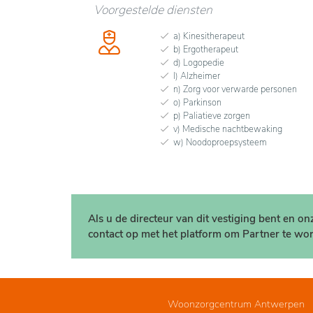
Voorgestelde diensten
a) Kinesitherapeut
b) Ergotherapeut
d) Logopedie
l) Alzheimer
n) Zorg voor verwarde personen
o) Parkinson
p) Paliatieve zorgen
v) Medische nachtbewaking
w) Noodoproepsysteem
Als u de directeur van dit vestiging bent en o
contact op met het platform om Partner te wor
Woonzorgcentrum Antwerpen