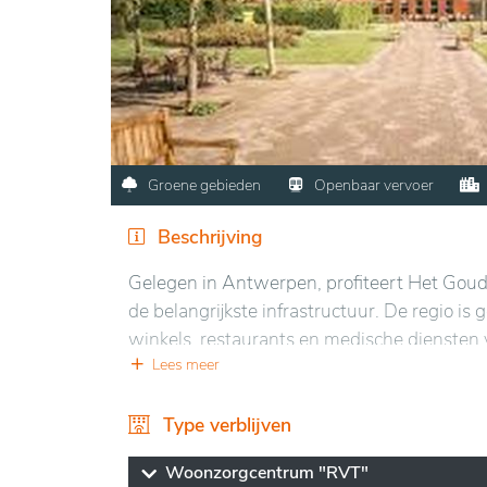
Groene gebieden
Openbaar vervoer
Beschrijving
Gelegen in Antwerpen, profiteert Het Gouden
de belangrijkste infrastructuur. De regio i
winkels, restaurants en medische diensten 
Lees meer
De omgeving is rustig en omgeven door groe
voor rust en welzijn. Bewoners kunnen gen
Type verblijven
parken.
Woonzorgcentrum "RVT"