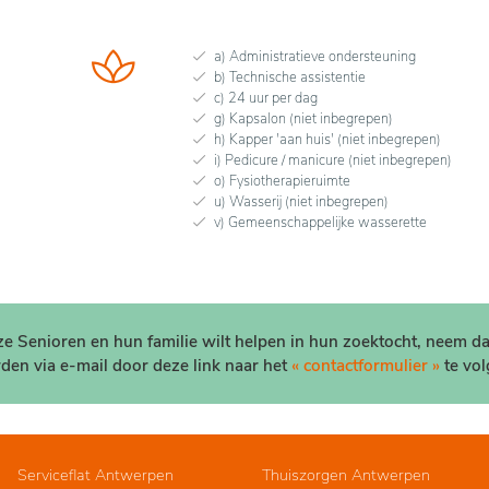
a) Administratieve ondersteuning
b) Technische assistentie
c) 24 uur per dag
g) Kapsalon (niet inbegrepen)
h) Kapper 'aan huis' (niet inbegrepen)
i) Pedicure / manicure (niet inbegrepen)
o) Fysiotherapieruimte
u) Wasserij (niet inbegrepen)
v) Gemeenschappelijke wasserette
nze Senioren en hun familie wilt helpen in hun zoektocht, neem d
den via e-mail door deze link naar het
« contactformulier »
te vol
Serviceflat Antwerpen
Thuiszorgen Antwerpen