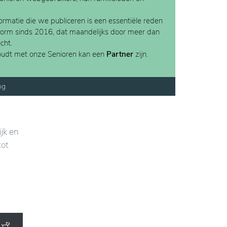
rmatie die we publiceren is een essentiële reden
form sinds 2016, dat maandelijks door meer dan
cht.
houdt met onze Senioren kan een
Partner
zijn.
ng
jk en
tot
k is
gen