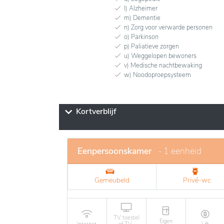
l) Alzheimer
m) Dementie
n) Zorg voor verwarde personen
o) Parkinson
p) Paliatieve zorgen
u) Weggelopen bewoners
v) Medische nachtbewaking
w) Noodoproepsysteem
Kortverblijf
Eenpersoonskamer
- 1 eenheid
Gemeubeld
Privé-wc
TV toestel
Eigen