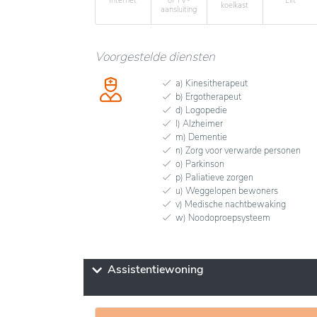
Internet
of TV-
Lift
koelkast
aansluiting
Voorgestelde diensten
a) Kinesitherapeut
b) Ergotherapeut
d) Logopedie
l) Alzheimer
m) Dementie
n) Zorg voor verwarde personen
o) Parkinson
p) Paliatieve zorgen
u) Weggelopen bewoners
v) Medische nachtbewaking
w) Noodoproepsysteem
Assistentiewoning