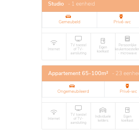
Studio
- 1 eenheid
Gemeubeld
Privé-wc
TV toestel
Persoonlijke
Eigen
Internet
of TV-
keukentoestelle
koelkast
aansluiting
- microwave
Appartement 65-100m²
- 23 eenhe
Ongemeubileerd
Privé-wc
TV toestel
Individuele
Eigen
Internet
of TV-
kelders
koelkast
aansluiting