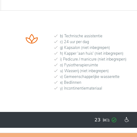
b) Technische assistentie
c) 24 uur per dag
g) Kapsalon (niet inbegrepen)
h) Kapper 'aan huis' (niet inbegrepen)
i) Pedicure / manicure (niet inbegrepen)
o) Fysiotherapieruimte
u) Wasserij (niet inbegrepen)
v) Gemeenschappelijke wasserette
x) Bedlinnen
y) Incontinentiemateriaal
23