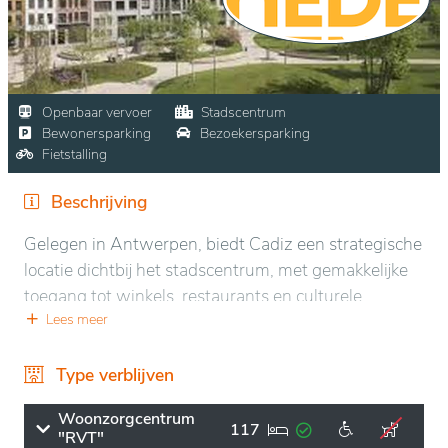
Openbaar vervoer
Stadscentrum
Bewonersparking
Bezoekersparking
Fietstalling
Beschrijving
Gelegen in Antwerpen, biedt Cadiz een strategische
locatie dichtbij het stadscentrum, met gemakkelijke
toegang tot winkels, restaurants en culturele
attracties. De buurt is levendig en bruisend, met
Lees meer
geplaveide straten en groene ruimtes die een
aangename sfeer voor de bewoners creëren.
Type verblijven
De accommodatie kenmerkt zich door een rustige en
Woonzorgcentrum
117
"RVT"
uitnodigende omgeving, ideaal voor welzijn. De