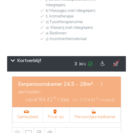
inbegrepen)
k) Massages (niet inbegrepen)
l) Aromatherapie
o) Fysiotherapieruimte
u) Wasserij (niet inbegrepen)
x) Bedlinnen
y) Incontinentiemateriaal
Kortverblijf
3
Eenpersoonskamer 24,5 - 28m²
- 3
eenheden
€
vanaf
84,42
/ dag
€
(+/-
2.574,81
/ maand)
Gemeubeld
Privé-wc
Persoonlijke badkamer