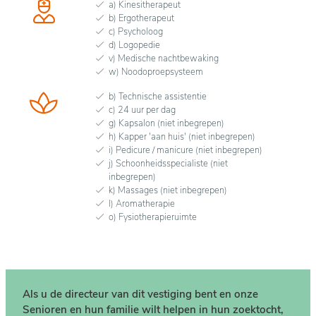
a) Kinesitherapeut
b) Ergotherapeut
c) Psycholoog
d) Logopedie
v) Medische nachtbewaking
w) Noodoproepsysteem
b) Technische assistentie
c) 24 uur per dag
g) Kapsalon (niet inbegrepen)
h) Kapper 'aan huis' (niet inbegrepen)
i) Pedicure / manicure (niet inbegrepen)
j) Schoonheidsspecialiste (niet
inbegrepen)
k) Massages (niet inbegrepen)
l) Aromatherapie
o) Fysiotherapieruimte
Als u de directeur van dit vestiging bent en onze
Senioren en hun familie wilt helpen in hun zoektocht,