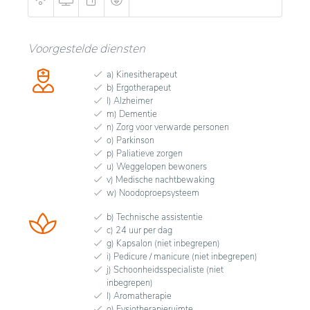
Voorgestelde diensten
a) Kinesitherapeut
b) Ergotherapeut
l) Alzheimer
m) Dementie
n) Zorg voor verwarde personen
o) Parkinson
p) Paliatieve zorgen
u) Weggelopen bewoners
v) Medische nachtbewaking
w) Noodoproepsysteem
b) Technische assistentie
c) 24 uur per dag
g) Kapsalon (niet inbegrepen)
i) Pedicure / manicure (niet inbegrepen)
j) Schoonheidsspecialiste (niet
inbegrepen)
l) Aromatherapie
o) Fysiotherapieruimte