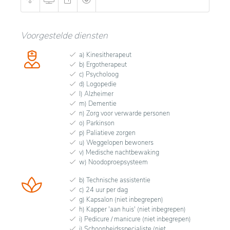
Voorgestelde diensten
a) Kinesitherapeut
b) Ergotherapeut
c) Psycholoog
d) Logopedie
l) Alzheimer
m) Dementie
n) Zorg voor verwarde personen
o) Parkinson
p) Paliatieve zorgen
u) Weggelopen bewoners
v) Medische nachtbewaking
w) Noodoproepsysteem
b) Technische assistentie
c) 24 uur per dag
g) Kapsalon (niet inbegrepen)
h) Kapper 'aan huis' (niet inbegrepen)
i) Pedicure / manicure (niet inbegrepen)
j) Schoonheidsspecialiste (niet