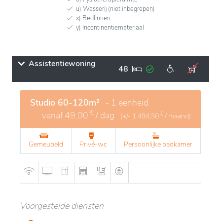
u) Wasserij (niet inbegrepen)
x) Bedlinnen
y) Incontinentiemateriaal
Assistentiewoning
48
Studio 60-120m²
- 1 eenheid
€
vanaf
49,00
/ dag
€
(+/-
1.494,50
/ maand)
Gemeubeld
Privé-wc
Persoonlijke badkamer
Voorgestelde diensten