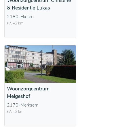
Woonzorgcentrum Christine
& Residentie Lukas
2180-Ekeren
+2 km
Woonzorgcentrum
Melgeshof
2170-Merksem
+3 km