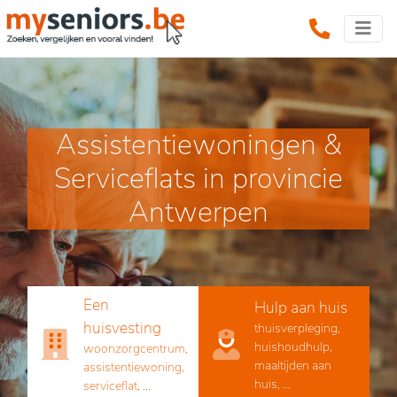
Assistentiewoningen &
Serviceflats in provincie
Antwerpen
Een
Hulp aan huis
huisvesting
thuisverpleging,
huishoudhulp,
woonzorgcentrum,
maaltijden aan
assistentiewoning,
huis, ...
serviceflat, ...