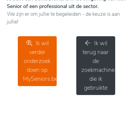
Senior of een professional uit de sector.
We zijn er om jullie te begeleiden - de keuze is aan
jullie!
Ik wil
Ik wil
verder
terug naar
onderzoek
de
doen op
zoekmachine
MySeniors.be
die ik
gebruikte