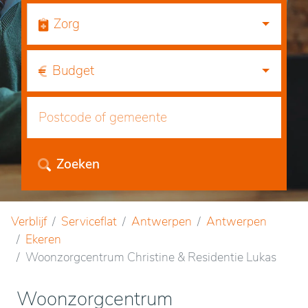
Zorg
Budget
Zoeken
Verblijf
Serviceflat
Antwerpen
Antwerpen
Ekeren
Woonzorgcentrum Christine & Residentie Lukas
Woonzorgcentrum