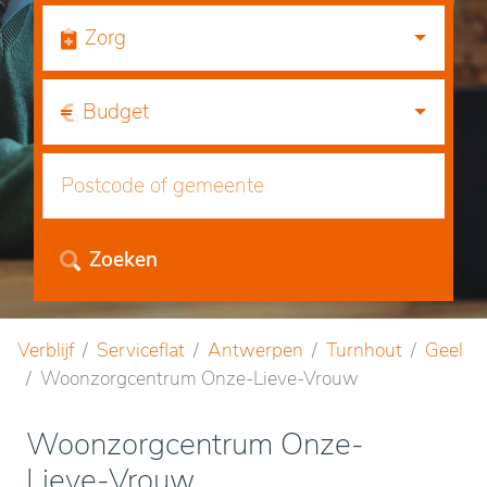
Zorg
Budget
Zoeken
Verblijf
Serviceflat
Antwerpen
Turnhout
Geel
Woonzorgcentrum Onze-Lieve-Vrouw
Woonzorgcentrum Onze-
Lieve-Vrouw