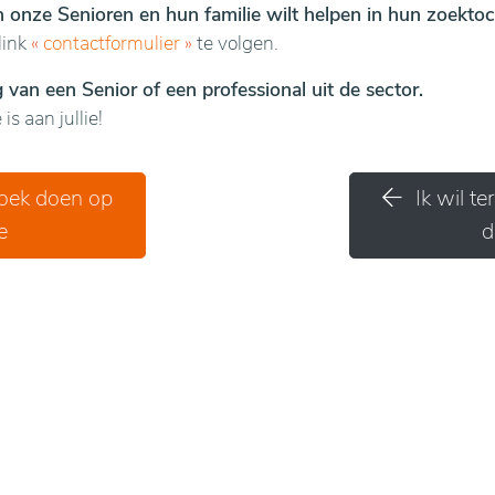
en onze Senioren en hun familie wilt helpen in hun zoektoc
link
«
contactformulier
»
te volgen.
van een Senior of een professional uit de sector.
is aan jullie!
zoek doen op
Ik wil t
e
d