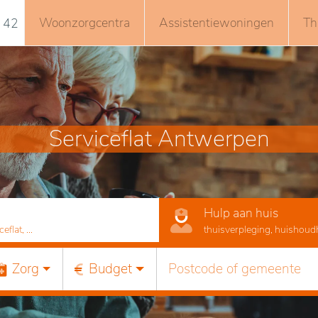
Woonzorgcentra
Assistentiewoningen
Th
 42
Serviceflat Antwerpen
Hulp aan huis
lat, ...
thuisverpleging, huishoudhu
Zorg
Budget