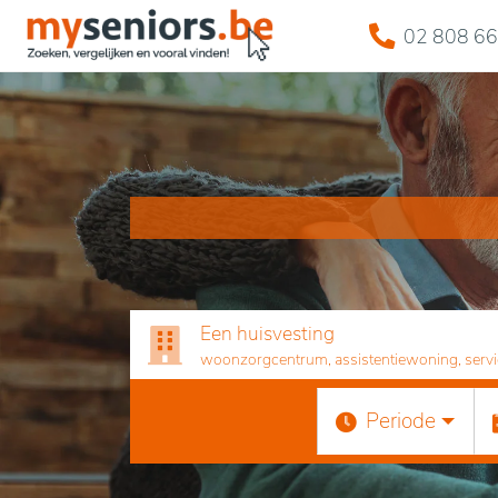
02 808 66
Een huisvesting
woonzorgcentrum, assistentiewoning, servicef
Periode