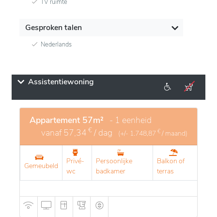
TV ruimte
Gesproken talen
Nederlands
Assistentiewoning
Appartement 57m²
- 1 eenheid
€
vanaf
57,34
/ dag
€
(+/-
1.748,87
/ maand)
Privé-
Persoonlijke
Balkon of
Gemeubeld
wc
badkamer
terras