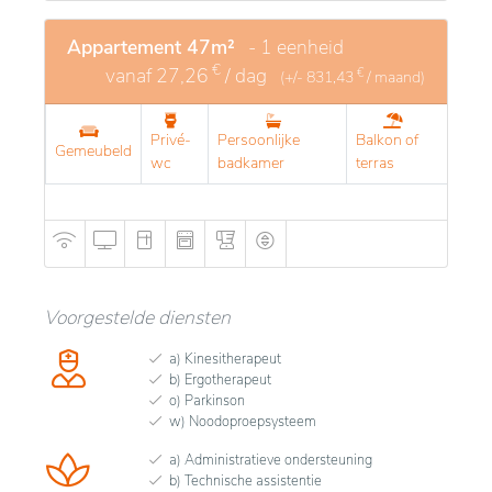
Appartement 47m²
- 1 eenheid
€
vanaf
27,26
/ dag
€
(+/-
831,43
/ maand)
Privé-
Persoonlijke
Balkon of
Gemeubeld
wc
badkamer
terras
Voorgestelde diensten
a) Kinesitherapeut
b) Ergotherapeut
o) Parkinson
w) Noodoproepsysteem
a) Administratieve ondersteuning
b) Technische assistentie