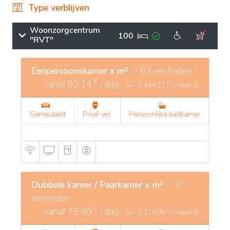
thuis- en mantelzorg ontoereikend, dan biedt het
Type verblijven
woonzorgcentrum een warme en comfortabele
vervangende thuis, gecombineerd met een
Woonzorgcentrum
100
"RVT"
uitgebreide zorg- en dienstverlening.
Eenpersoonskamer x m²
- 63 eenheden
€
vanaf
80,14
/ dag
€
(+/-
2.444,27
/ maand)
Gemeubeld
Privé-wc
Persoonlijke badkamer
Dubbele kamer / Paarkamer x m²
- 4
eenheden
€
vanaf
75,90
/ dag
€
(+/-
2.314,95
/ maand)