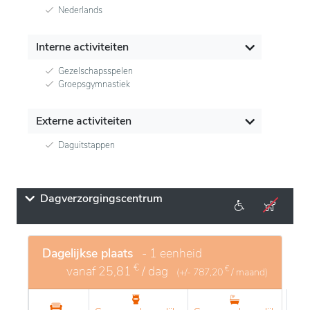
Nederlands
Interne activiteiten
Gezelschapsspelen
Groepsgymnastiek
Externe activiteiten
Daguitstappen
Dagverzorgingscentrum
Dagelijkse plaats
- 1 eenheid
€
vanaf
25,81
/ dag
€
(+/-
787,20
/ maand)