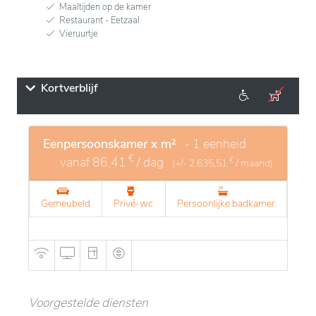
Maaltijden op de kamer
Restaurant - Eetzaal
Vieruurtje
Kortverblijf
Eenpersoonskamer x m²
- 1 eenheid
€
vanaf
86,41
/ dag
€
(+/-
2.635,51
/ maand)
Gemeubeld
Privé-wc
Persoonlijke badkamer
Voorgestelde diensten