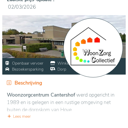
02/03/2026
Openbaar vervoer
Winkels
Bezoekersparking
Dorp
Beschrijving
Woonzorgcentrum Cantershof
werd opgericht in
1989 en is gelegen in een rustige omgeving net
buiten de dorpskom van Hove.
Lees meer
Wordt zelfstandig wonen te moeilijk of wordt de