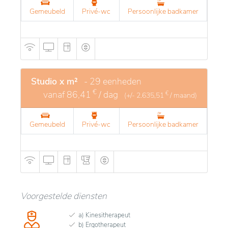
Gemeubeld
Privé-wc
Persoonlijke badkamer
Studio x m²
- 29 eenheden
€
vanaf
86,41
/ dag
€
(+/-
2.635,51
/ maand)
Gemeubeld
Privé-wc
Persoonlijke badkamer
Voorgestelde diensten
a) Kinesitherapeut
b) Ergotherapeut