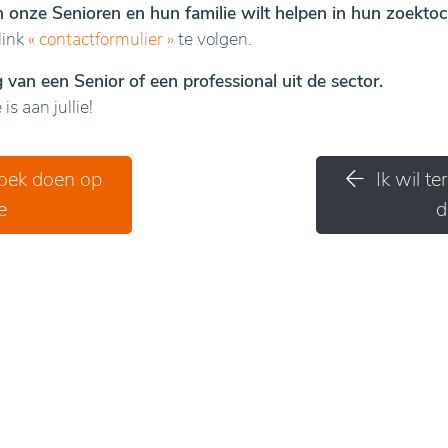
en onze Senioren en hun familie wilt helpen in hun zoektoc
link
«
contactformulier
»
te volgen.
van een Senior of een professional uit de sector.
is aan jullie!
zoek doen op
Ik wil t
e
d