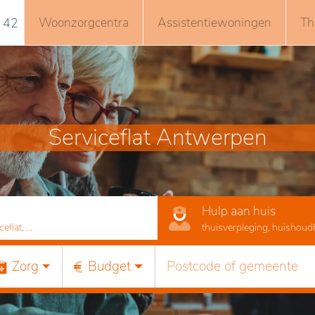
Woonzorgcentra
Assistentiewoningen
Th
 42
Serviceflat Antwerpen
Hulp aan huis
lat, ...
thuisverpleging, huishoudhu
Zorg
Budget