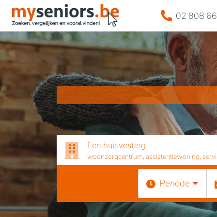
02 808 66
Een huisvesting
woonzorgcentrum, assistentiewoning, servicef
Periode