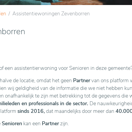
len
Assistentiewoningen Zevenborren
nborren
f een assistentierwoning voor Senioren in deze gemeente
ehalve de locatie, omdat het geen
Partner
van ons platform w
n wij geldigheid van de informatie die we niet hebben kunne
en onafhankelijk te zijn met betrekking tot de gegevens die 
lieleden en professionals in de sector.
De nauwkeurigheid 
platform
sinds 2016,
dat maandelijks door meer dan
40.000
e
Senioren
kan een
Partner
zijn.