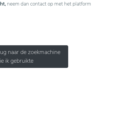
ht,
neem dan contact op met het platform
erug naar de zoekmachine
ie ik gebruikte