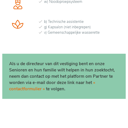
w) Noodoproepsysteem
b) Technische assistentie
g) Kapsalon (niet inbegrepen)
v) Gemeenschappelijke wasserette
Als u de directeur van dit vestiging bent en onze
Senioren en hun familie wilt helpen in hun zoektocht,
neem dan contact op met het platform om Partner te
worden via e-mail door deze link naar het
«
contactformulier »
te volgen.