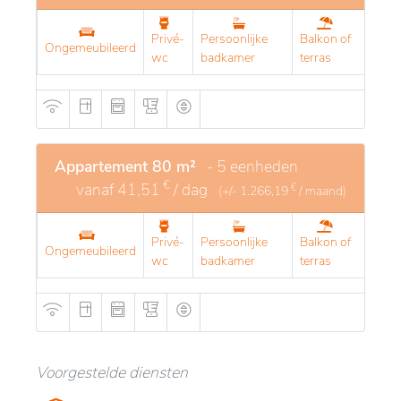
Privé-
Persoonlijke
Balkon of
Ongemeubileerd
wc
badkamer
terras
Appartement 80 m²
- 5 eenheden
€
vanaf
41,51
/ dag
€
(+/-
1.266,19
/ maand)
Privé-
Persoonlijke
Balkon of
Ongemeubileerd
wc
badkamer
terras
Voorgestelde diensten