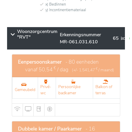
x) Bedlinnen
y) Incontinentiemateriaal
Woonzorgcentrum
Erkenningsnummer
"RVT"
65
MR-061.031.610
Eenpersoonskamer
- 80 eenheden
€
vanaf
50,54
/ dag
€
(+/-
1.541,47
/ maand)
Privé-
Persoonlijke
Balkon of
Gemeubeld
wc
badkamer
terras
Dubbele kamer / Paarkamer
- 16