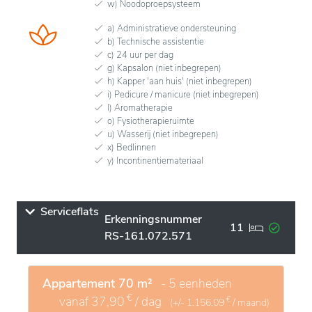
w) Noodoproepsysteem
a) Administratieve ondersteuning
b) Technische assistentie
c) 24 uur per dag
g) Kapsalon (niet inbegrepen)
h) Kapper 'aan huis' (niet inbegrepen)
i) Pedicure / manicure (niet inbegrepen)
l) Aromatherapie
o) Fysiotherapieruimte
u) Wasserij (niet inbegrepen)
x) Bedlinnen
y) Incontinentiemateriaal
Serviceflats
Erkenningsnummer
11
RS-161.072.571
Appartement 70 m²
- 5 eenheden
€
vanaf
37,90
/ dag
€
(+/-
1.156,09
/ maand)