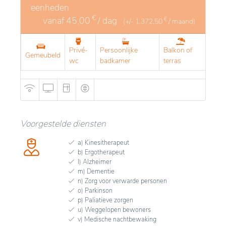
eenheden
€
vanaf
45,00
/ dag
€
(+/-
1.372,50
/ maand)
Privé-
Persoonlijke
Balkon of
Gemeubeld
wc
badkamer
terras
Voorgestelde diensten
a) Kinesitherapeut
b) Ergotherapeut
l) Alzheimer
m) Dementie
n) Zorg voor verwarde personen
o) Parkinson
p) Paliatieve zorgen
u) Weggelopen bewoners
v) Medische nachtbewaking