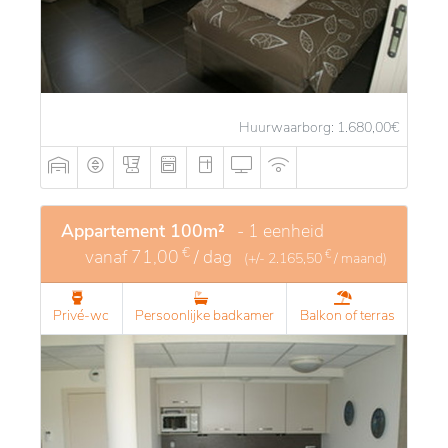
Huurwaarborg: 1.680,00
€
Appartement 100m²
- 1 eenheid
€
vanaf
71,00
/ dag
€
(+/-
2.165,50
/ maand)
Privé-wc
Persoonlijke badkamer
Balkon of terras