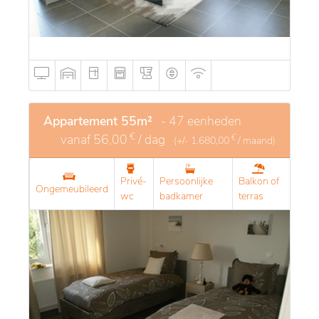
Appartement 55m²
- 47 eenheden
€
vanaf
56,00
/ dag
€
(+/-
1.680,00
/ maand)
Privé-
Persoonlijke
Balkon of
Ongemeubileerd
wc
badkamer
terras