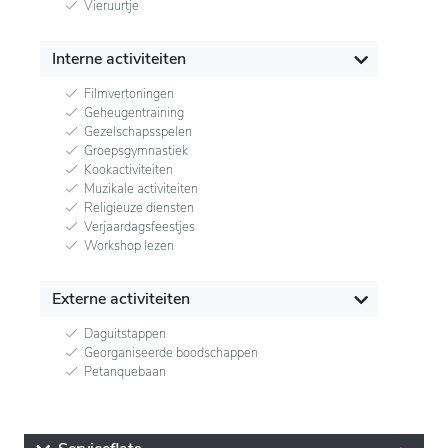
Vieruurtje
Interne activiteiten
Filmvertoningen
Geheugentraining
Gezelschapsspelen
Groepsgymnastiek
Kookactiviteiten
Muzikale activiteiten
Religieuze diensten
Verjaardagsfeestjes
Workshop lezen
Externe activiteiten
Daguitstappen
Georganiseerde boodschappen
Petanquebaan