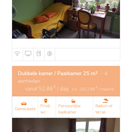
Dubbele kamer / Paarkamer 25 m²
- 4
eenheden
€
vanaf
52,88
/ dag
€
(+/-
1.612,84
/ maand)
Privé-
Persoonlijke
Balkon of
Gemeubeld
wc
badkamer
terras