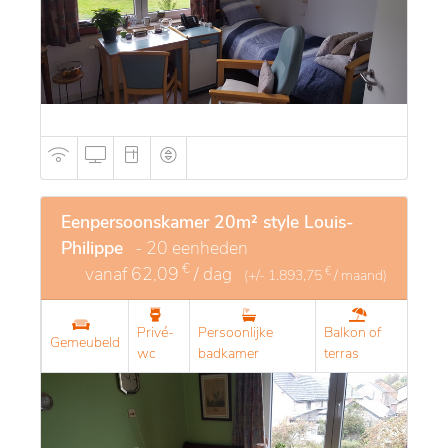
aangename plek is voor wie op zoek is naar rust en
ondersteuning.
Eenpersoonskamer 20m² style Louis-
Philippe
- 20 eenheden
€
vanaf
62,09
/ dag
€
(+/-
1.893,75
/ maand)
Privé-
Persoonlijke
Balkon of
Gemeubeld
wc
badkamer
terras