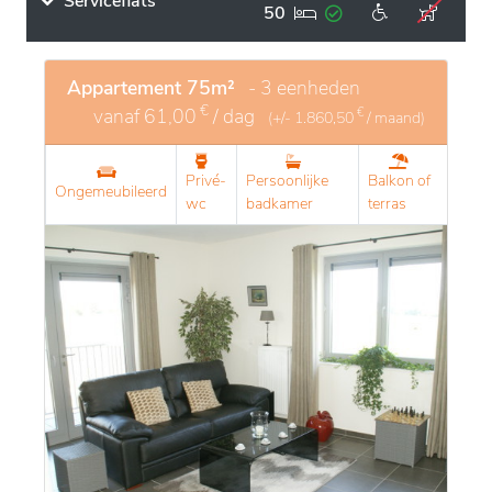
Serviceflats
50
Appartement 75m²
- 3 eenheden
€
vanaf
61,00
/ dag
€
(+/-
1.860,50
/ maand)
Privé-
Persoonlijke
Balkon of
Ongemeubileerd
wc
badkamer
terras