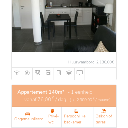
Huurwaarborg: 2.130,00
€
Appartement 140m²
- 1 eenheid
€
vanaf
76,00
/ dag
€
(+/-
2.300,00
/ maand)
Privé-
Persoonlijke
Balkon of
Ongemeubileerd
wc
badkamer
terras