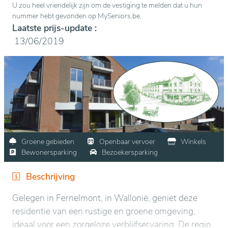
U zou heel vriendelijk zijn om de vestiging te melden dat u hun
nummer hebt gevonden op MySeniors.be.
Laatste prijs-update :
13/06/2019
Groene gebieden
Openbaar vervoer
Winkels
Bewonersparking
Bezoekersparking
Beschrijving
Gelegen in Fernelmont, in Wallonië, geniet deze
residentie van een rustige en groene omgeving,
ideaal voor een zorgeloze verblijfservaring. De regio