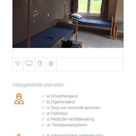
Voorgestelde diensten
a) Kinesitherapeut
b) Ergotherapeut
n) Zorg voor verwarde personen
o) Parkinson
v) Medische nachtbewaking
w) Noodoproepsysteem
a) Administratieve ondersteuning