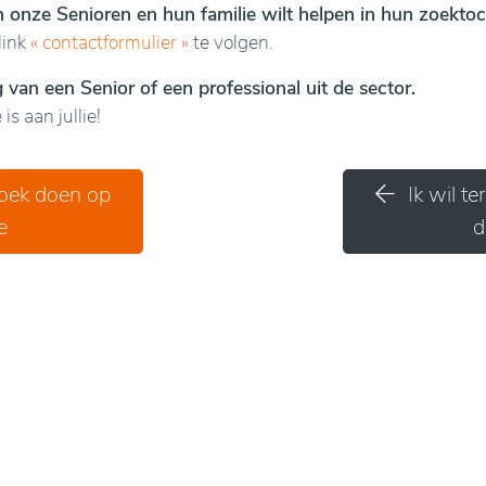
en onze Senioren en hun familie wilt helpen in hun zoektoc
link
«
contactformulier
»
te volgen.
van een Senior of een professional uit de sector.
is aan jullie!
zoek doen op
Ik wil t
e
d