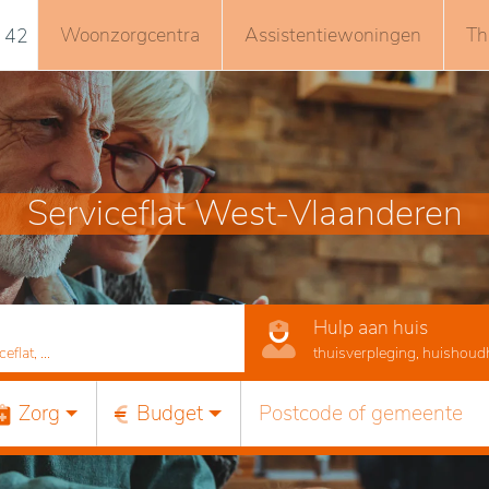
Woonzorgcentra
Assistentiewoningen
Th
 42
Serviceflat West-Vlaanderen
Hulp aan huis
lat, ...
thuisverpleging, huishoudhu
Zorg
Budget