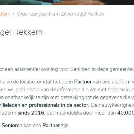
kkem
Woonzorgcentrum Zilvervogel Rekkem
ogel Rekkem
f een assistentierwoning voor Senioren in deze gemeente
ehalve de locatie, omdat het geen
Partner
van ons platform w
n wij geldigheid van de informatie die we niet hebben kunne
en onafhankelijk te zijn met betrekking tot de gegevens die 
lieleden en professionals in de sector.
De nauwkeurigheid 
platform
sinds 2016,
dat maandelijks door meer dan
40.000
e
Senioren
kan een
Partner
zijn.