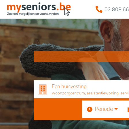
02 808 66
Een huisvesting
woonzorgcentrum, assistentiewoning, servicef
Periode