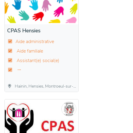
CPAS Hensies
Aide administrative
Aide familiale
Assistant(e) social(e)
Hainin, Hensies, Montroeul-sur-Haine, Thulin