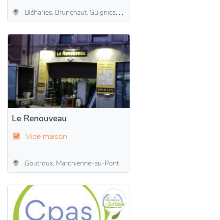
Bléharies, Brunehaut, Guignies, Hollain, Howardries, Jollain-Merlin, Laplaigne, Lesdain, Rongy, Wez-Velvain
Le Renouveau
Vide maison
Goutroux, Marchienne-au-Pont