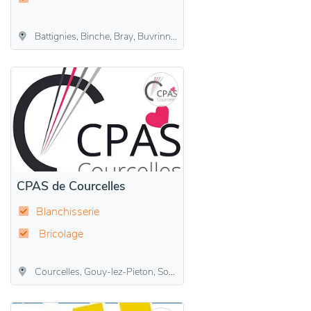
Battignies, Binche, Bray, Buvrinnes, Epinois, Leval-Trahegnies, Péronnes-lez-Binche, Ressaix, Waudrez
CPAS de Courcelles
Blanchisserie
Bricolage
Courcelles, Gouy-lez-Pieton, Souvret, Trazegnies