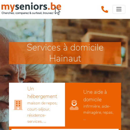
Services à domicile
Hainaut
Un
Une aide à
hébergement
domicile
maison de repos,
infirmière, aide-
court-séjour,
ménagère, repas,
résidence-
...
services, ...