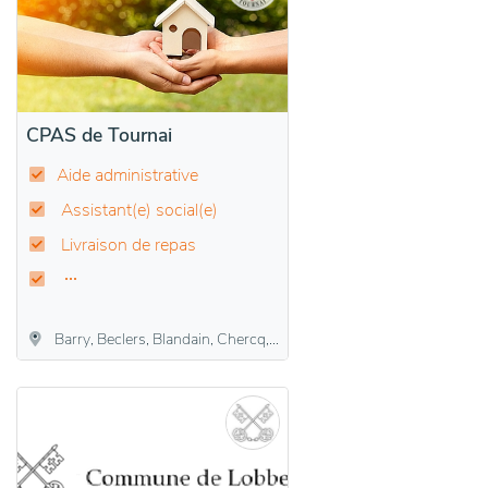
CPAS de Tournai
Aide administrative
Assistant(e) social(e)
Livraison de repas
Barry, Beclers, Blandain, Chercq, Ere, Esplechin, Froidmont, Froyennes, Gaurain-Ramecroix, Havinnes, Hertain, Kain, La Glanerie, Lamain, Marquain, Maulde, Melles, Mont-Saint-Aubert, Mourcourt, Orcq, Quartes, Ramegnies-Chin, Rumes, Rumillies, Saint-Maur, Taintignies, Templeuve, Thimougies, Tournai, Vaulx, Vezon, Warchin, Willemeau