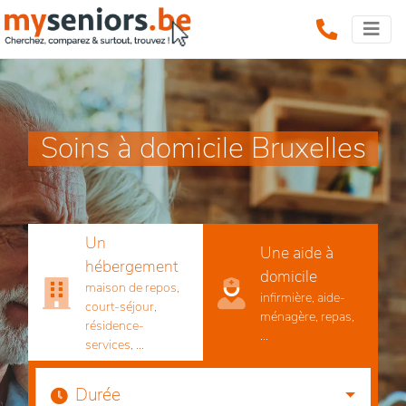
Soins à domicile Bruxelles
Un
Une aide à
hébergement
domicile
maison de repos,
infirmière, aide-
court-séjour,
ménagère, repas,
résidence-
...
services, ...
Durée