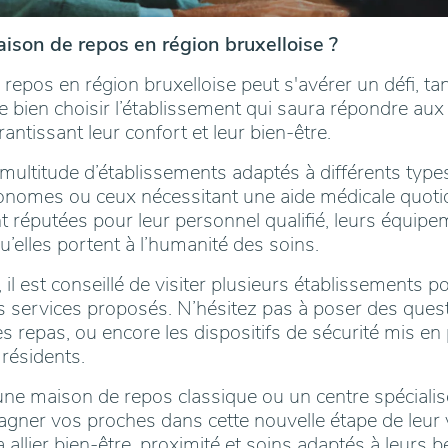
son de repos en région bruxelloise ?
epos en région bruxelloise peut s'avérer un défi, tant 
 de bien choisir l’établissement qui saura répondre au
antissant leur confort et leur bien-être.
ultitude d’établissements adaptés à différents types
onomes ou ceux nécessitant une aide médicale quoti
nt réputées pour leur personnel qualifié, leurs équip
 qu’elles portent à l’humanité des soins.
 il est conseillé de visiter plusieurs établissements p
les services proposés. N’hésitez pas à poser des quest
s repas, ou encore les dispositifs de sécurité mis en 
 résidents.
ne maison de repos classique ou un centre spécialis
ner vos proches dans cette nouvelle étape de leur vi
 allier bien-être, proximité et soins adaptés à leurs b