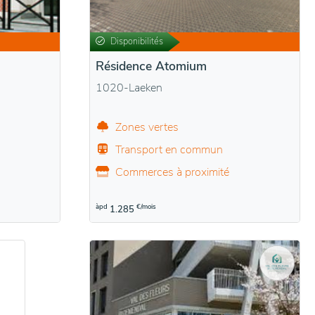
Disponibilités
Résidence Atomium
1020-Laeken
Zones vertes
Transport en commun
Commerces à proximité
àpd
€/mois
1.285