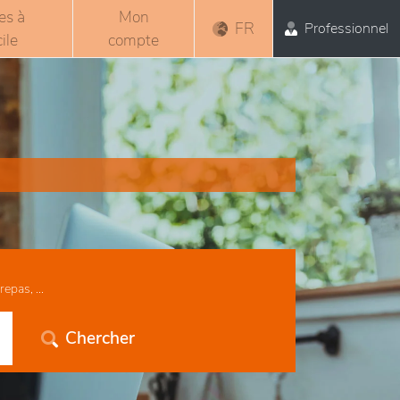
es à
Mon
FR
Professionnel
ile
compte
epas, ...
Chercher