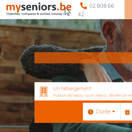
02 808 66
42
Un hébergement
maison de repos, court-séjour, résidence-serv
Durée