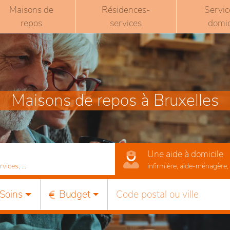
Maisons de
Résidences-
Servic
repos
services
domic
Maisons de repos à Bruxelles
Une aide à domicile
ices, ...
infirmière, aide-ménagère, r
Soins
Budget