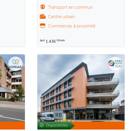
Transport en commun
Centre urbain
Commerces à proximité
àpd
€/mois
1.436
Disponibilités