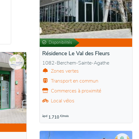
Disponibilités
Résidence Le Val des Fleurs
1082-Berchem-Sainte-Agathe
Zones vertes
Transport en commun
Commerces à proximité
Local vélos
àpd
€/mois
1.710