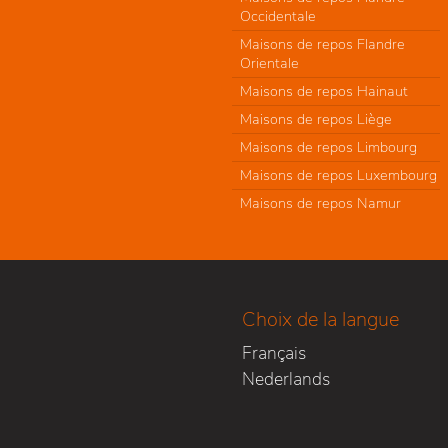
Occidentale
Maisons de repos Flandre
Orientale
Maisons de repos Hainaut
Maisons de repos Liège
Maisons de repos Limbourg
Maisons de repos Luxembourg
Maisons de repos Namur
Choix de la langue
Français
Nederlands