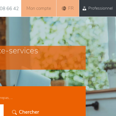
Mon compte
FR
Professionnel
08 66 42
ce-services
epas, ...
Chercher