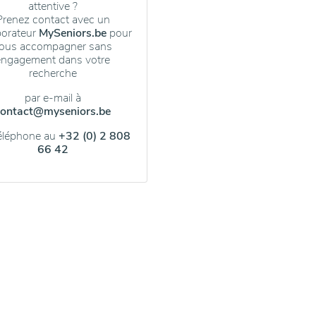
attentive ?
Prenez contact avec un
borateur
MySeniors.be
pour
ous accompagner sans
engagement dans votre
recherche
par e-mail à
contact@myseniors.be
téléphone au
+32 (0) 2 808
66 42