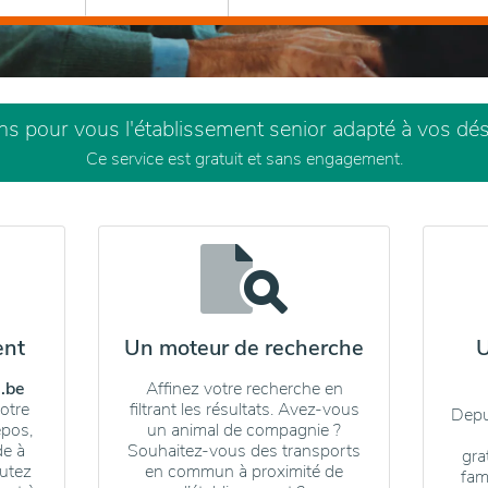
 pour vous l'établissement senior adapté à vos dési
Ce service est gratuit et sans engagement.
ent
Un moteur de recherche
U
.be
Affinez votre recherche en
otre
filtrant les résultats. Avez-vous
Depu
epos,
un animal de compagnie ?
de à
Souhaitez-vous des transports
gra
butez
en commun à proximité de
fam