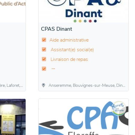
CPAS Dinant
Aide administrative
Assistant(e) social(e)
Livraison de repas
semange, Sugny, Vresse-sur-Semois
Anseremme, Bouvignes-sur-Meuse, Dinant, Drehance, Falmagne, Falmignoul, Foy-Notre-Dame, Furfooz, Lisogne, Sorinnes, Thynes