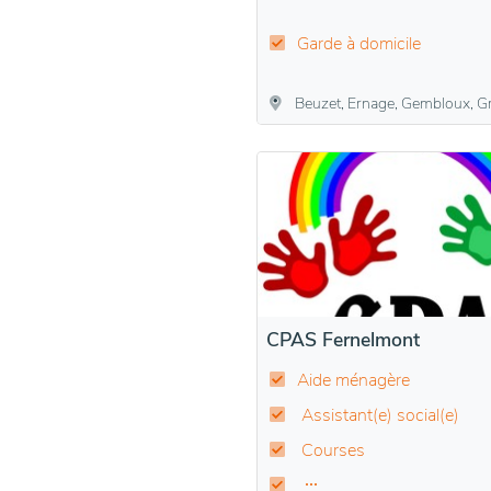
Garde à domicile
Beuzet, Ernage, Gembloux, Grand-Manil, Lo
CPAS Fernelmont
Aide ménagère
Assistant(e) social(e)
Courses