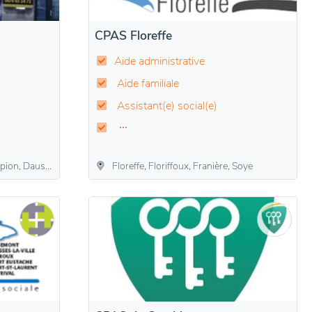
CPAS Floreffe
Aide administrative
Aide familiale
Assistant(e) social(e)
ée, Temploux, Vedrin, Wépion, Wierde
Floreffe, Floriffoux, Franière, Soye