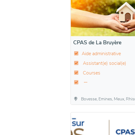
CPAS de La Bruyère
Aide administrative
Assistant(e) social(e)
Courses
Bovesse, Emines, Meux, Rhisnes (La Bruyèrre), Saint-Denis-Bovesse, Vi