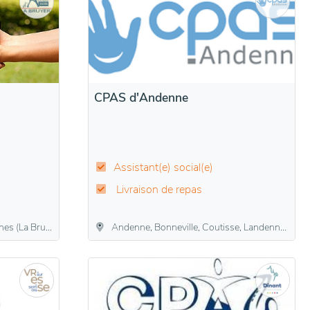
CPAS d'Andenne
Assistant(e) social(e)
Livraison de repas
llers-lez-Heest, Warisoulx
Andenne, Bonneville, Coutisse, Landenne, Maizeret, Namêche, Sclayn, Seilles, Thon, Vezin