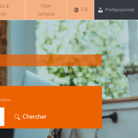
es à
Mon
FR
Professionnel
ile
compte
epas, ...
Chercher