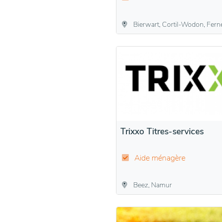
Bierwart, Cortil-Wodon, Fernelmont, Forville, Franc-Waret, Hemptinne, Hingeon, Marchovelette, N
Trixxo Titres-services
Aide ménagère
Beez, Namur