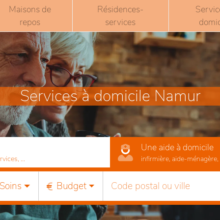
Maisons de
Résidences-
Servic
repos
services
domic
Services à domicile Namur
Une aide à domicile
ices, ...
infirmière, aide-ménagère, r
Soins
Budget