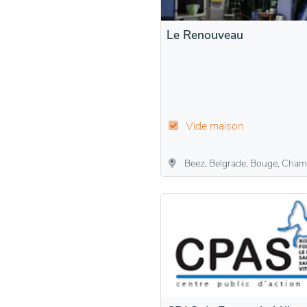
Le Renouveau
Vide maison
Beez, Belgrade, Bouge, Champion, Daussoulx, Dave, Flawinne, Jambes, Malonne, Namur, Naninne, Suarl