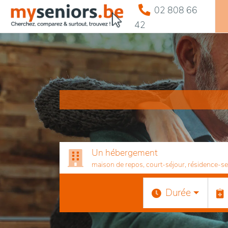
02 808 66
42
Un hébergement
maison de repos, court-séjour, résidence-serv
Durée