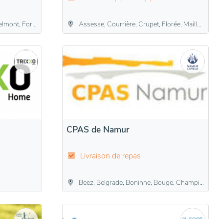
oville-les-Bois, Pontillas, Tillier
Assesse, Courrière, Crupet, Florée, Maillen, Sart-Bernard, Sorinne-la-Longue
CPAS de Namur
Livraison de repas
Beez, Belgrade, Boninne, Bouge, Champion, Daussoulx, Dave, Flawinne, Gelbressée, Jambes, Malonne, Marche-les-Dames, Namur, Naninne, Saint-Marc, Saint-Servais, Suarlée, Temploux, Vedrin, Wépion, Wierde