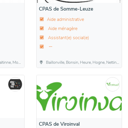
CPAS de Somme-Leuze
Aide administrative
Aide ménagère
Assistant(e) social(e)
 Mozet, Sorée
Baillonville, Bonsin, Heure, Hogne, Nettinne, Noiseux, Sinsin, Somme-Leuze, Waillet
CPAS de Viroinval