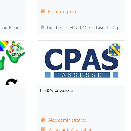
Entretien jardin
nzée, Sauvenière
Dourbes, Le Mesnil, Mazee, Nismes, Oignies-en-Thiérache, Olloy-sur-Viroin, Treignes, Vierves-sur-Viroin, Viroinval
CPAS Assesse
Aide administrative
Assistant(e) social(e)