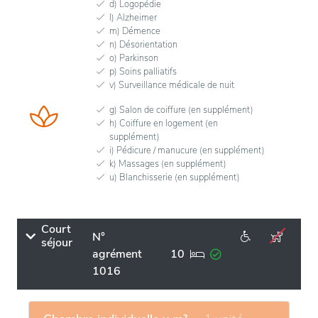
d) Logopédie
l) Alzheimer
m) Démence
n) Désorientation
o) Parkinson
p) Soins palliatifs
v) Surveillance médicale de nuit
g) Salon de coiffure (en supplément)
h) Coiffure en logement (en
supplément)
i) Pédicure / manucure (en supplément)
k) Massages (en supplément)
u) Blanchisserie (en supplément)
Court
N°
séjour
agrément
10
1016