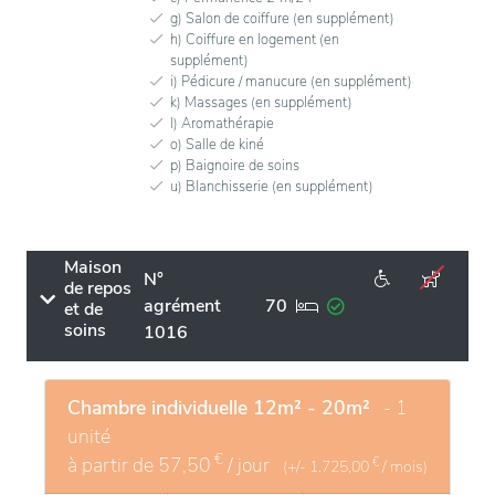
g) Salon de coiffure (en supplément)
h) Coiffure en logement (en
supplément)
i) Pédicure / manucure (en supplément)
k) Massages (en supplément)
l) Aromathérapie
o) Salle de kiné
p) Baignoire de soins
u) Blanchisserie (en supplément)
Maison
N°
de repos
agrément
70
et de
soins
1016
Chambre individuelle 12m² - 20m²
- 1
unité
€
à partir de
57,50
/ jour
€
(+/-
1.725,00
/ mois)