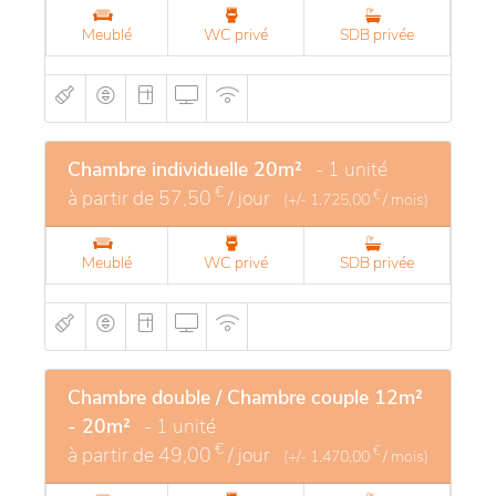
Meublé
WC privé
SDB privée
Chambre individuelle 20m²
- 1 unité
€
à partir de
57,50
/ jour
€
(+/-
1.725,00
/ mois)
Meublé
WC privé
SDB privée
Chambre double / Chambre couple 12m²
- 20m²
- 1 unité
€
à partir de
49,00
/ jour
€
(+/-
1.470,00
/ mois)