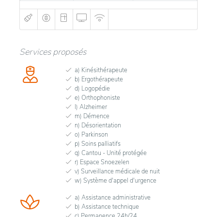
Terrasse Spacieuse
Réunion Salle
ascenseurs
Office Médecin
Services proposés
Salon des familles
a) Kinésithérapeute
b) Ergothérapeute
d) Logopédie
e) Orthophoniste
l) Alzheimer
m) Démence
n) Désorientation
o) Parkinson
p) Soins palliatifs
q) Cantou - Unité protégée
r) Espace Snoezelen
v) Surveillance médicale de nuit
w) Système d'appel d'urgence
a) Assistance administrative
b) Assistance technique
c) Permanence 24h/24