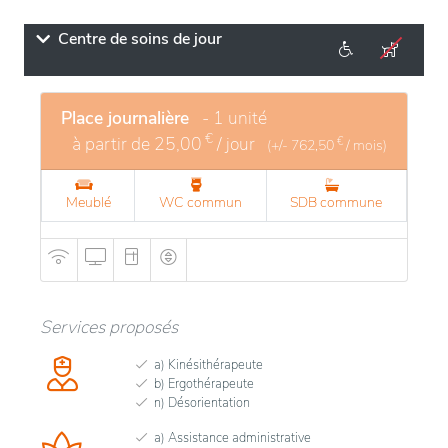
Centre de soins de jour
Place journalière
- 1 unité
€
à partir de
25,00
/ jour
€
(+/-
762,50
/ mois)
Meublé
WC commun
SDB commune
Services proposés
a) Kinésithérapeute
b) Ergothérapeute
n) Désorientation
a) Assistance administrative