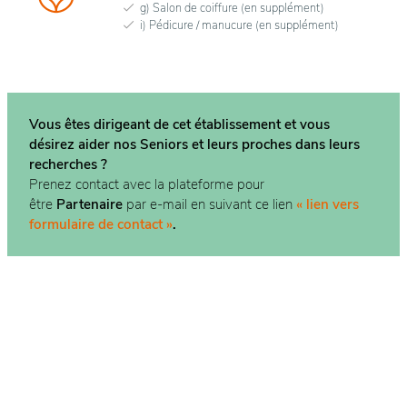
g) Salon de coiffure (en supplément)
i) Pédicure / manucure (en supplément)
Vous êtes dirigeant de cet établissement et vous
désirez aider nos Seniors et leurs proches dans
leurs
recherches ?
Prenez contact avec la plateforme pour
être
Partenaire
par e-mail en suivant ce lien
« lien vers
formulaire de contact »
.