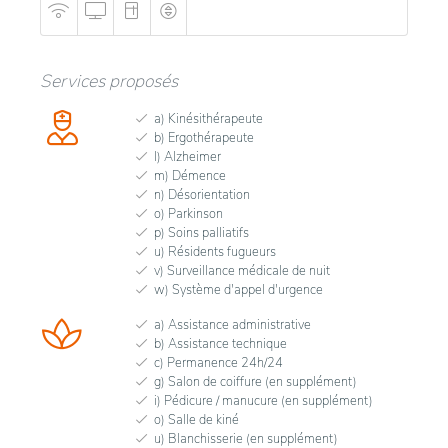
Services proposés
a) Kinésithérapeute
b) Ergothérapeute
l) Alzheimer
m) Démence
n) Désorientation
o) Parkinson
p) Soins palliatifs
u) Résidents fugueurs
v) Surveillance médicale de nuit
w) Système d'appel d'urgence
a) Assistance administrative
b) Assistance technique
c) Permanence 24h/24
g) Salon de coiffure (en supplément)
i) Pédicure / manucure (en supplément)
o) Salle de kiné
u) Blanchisserie (en supplément)