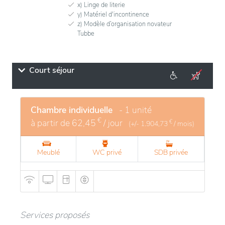
x) Linge de literie
y) Matériel d'incontinence
z) Modèle d’organisation novateur
Tubbe
Court séjour
Chambre individuelle
- 1 unité
€
à partir de
62,45
/ jour
€
(+/-
1.904,73
/ mois)
Meublé
WC privé
SDB privée
Services proposés