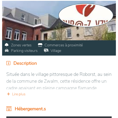
Zones vertes
Commerces à proximité
Parking visiteurs
Village
Description
Située dans le village pittoresque de Roborst, au sein
de la commune de Zwalm, cette résidence offre un
cadre apaisant en pleine campagne flamande.
Nichée dans la région vallonnée des Ardennes
Lire plus
flamandes, l’établissement bénéficie d’un
environnement verdoyant et tranquille, idéal pour la
Hébergement.s
sérénité et le repos. Les alentours se composent de