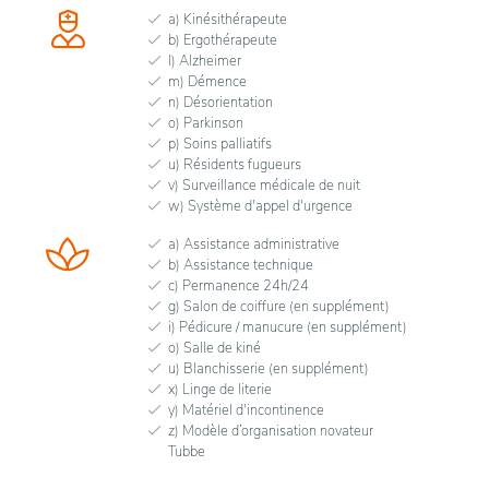
a) Kinésithérapeute
b) Ergothérapeute
l) Alzheimer
m) Démence
n) Désorientation
o) Parkinson
p) Soins palliatifs
u) Résidents fugueurs
v) Surveillance médicale de nuit
w) Système d'appel d'urgence
a) Assistance administrative
b) Assistance technique
c) Permanence 24h/24
g) Salon de coiffure (en supplément)
i) Pédicure / manucure (en supplément)
o) Salle de kiné
u) Blanchisserie (en supplément)
x) Linge de literie
y) Matériel d'incontinence
z) Modèle d’organisation novateur
Tubbe