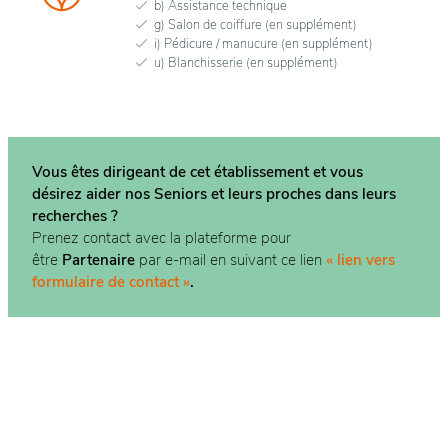
b) Assistance technique
g) Salon de coiffure (en supplément)
i) Pédicure / manucure (en supplément)
u) Blanchisserie (en supplément)
Vous êtes dirigeant de cet établissement et vous
désirez aider nos Seniors et leurs proches dans
leurs
recherches ?
Prenez contact avec la plateforme pour
être
Partenaire
par e-mail en suivant ce lien
« lien vers
formulaire de contact »
.