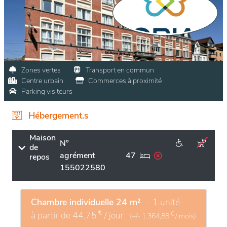
Zones vertes
Transport en commun
Centre urbain
Commerces à proximité
Parking visiteurs
Hébergement.s
Maison
N°
de
agrément
47
repos
155022580
Chambre individuelle 24 m²
- 1 unité
€
à partir de
44,75
/ jour
€
(+/-
1.364,88
/ mois)