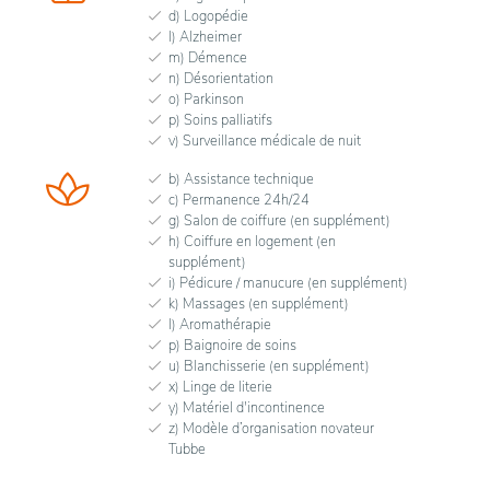
d) Logopédie
l) Alzheimer
m) Démence
n) Désorientation
o) Parkinson
p) Soins palliatifs
v) Surveillance médicale de nuit
b) Assistance technique
c) Permanence 24h/24
g) Salon de coiffure (en supplément)
h) Coiffure en logement (en
supplément)
i) Pédicure / manucure (en supplément)
k) Massages (en supplément)
l) Aromathérapie
p) Baignoire de soins
u) Blanchisserie (en supplément)
x) Linge de literie
y) Matériel d'incontinence
z) Modèle d’organisation novateur
Tubbe