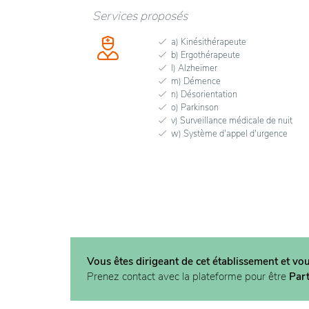
Services proposés
a) Kinésithérapeute
b) Ergothérapeute
l) Alzheimer
m) Démence
n) Désorientation
o) Parkinson
v) Surveillance médicale de nuit
w) Système d'appel d'urgence
Vous êtes dirigeant de cet établissement et vo
Prenez contact avec la plateforme pour être
Par