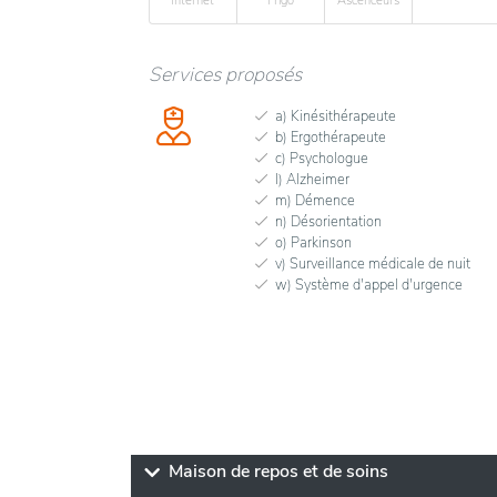
Internet
Frigo
Ascenceurs
Services proposés
a) Kinésithérapeute
b) Ergothérapeute
c) Psychologue
l) Alzheimer
m) Démence
n) Désorientation
o) Parkinson
v) Surveillance médicale de nuit
w) Système d'appel d'urgence
Maison de repos et de soins