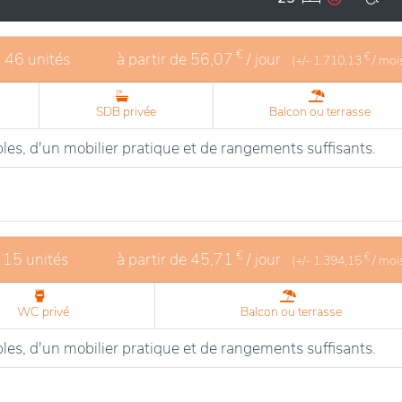
€
- 46 unités
à partir de
56,07
/ jour
€
(+/-
1.710,13
/ moi
SDB privée
Balcon ou terrasse
les, d'un mobilier pratique et de rangements suffisants.
€
 15 unités
à partir de
45,71
/ jour
€
(+/-
1.394,15
/ moi
WC privé
Balcon ou terrasse
les, d'un mobilier pratique et de rangements suffisants.