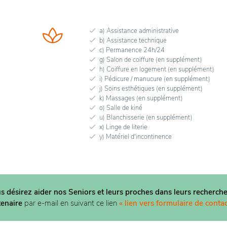
a) Assistance administrative
b) Assistance technique
c) Permanence 24h/24
g) Salon de coiffure (en supplément)
h) Coiffure en logement (en supplément)
i) Pédicure / manucure (en supplément)
j) Soins esthétiques (en supplément)
k) Massages (en supplément)
o) Salle de kiné
u) Blanchisserie (en supplément)
x) Linge de literie
y) Matériel d'incontinence
us désirez aider nos Seniors et leurs proches dans
leurs recherche
tenaire
par e-mail en suivant ce lien
« lien vers formulaire de contac