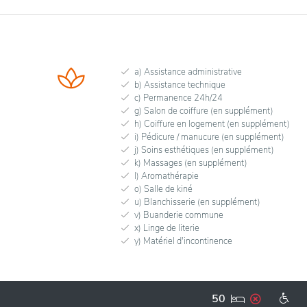
a) Assistance administrative
b) Assistance technique
c) Permanence 24h/24
g) Salon de coiffure (en supplément)
h) Coiffure en logement (en supplément)
i) Pédicure / manucure (en supplément)
j) Soins esthétiques (en supplément)
k) Massages (en supplément)
l) Aromathérapie
o) Salle de kiné
u) Blanchisserie (en supplément)
v) Buanderie commune
x) Linge de literie
y) Matériel d'incontinence
50