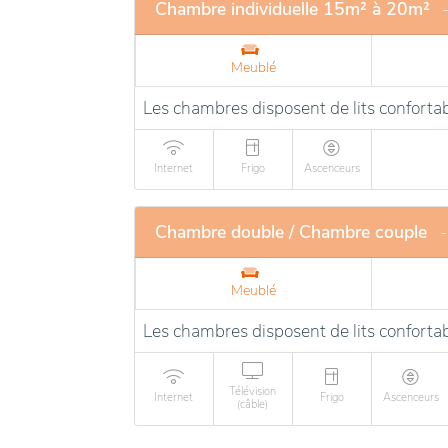
Chambre individuelle 15m² à 20m²
Meublé
Les chambres disposent de lits confortab
Internet
Frigo
Ascenceurs
Chambre double / Chambre couple
-
Meublé
Les chambres disposent de lits confortab
Télévision
Internet
Frigo
Ascenceurs
(câble)