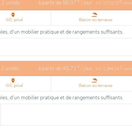
€
- 2 unités
à partir de
56,07
/ jour
€
(+/-
1.710,13
/ moi
WC privé
Balcon ou terrasse
les, d'un mobilier pratique et de rangements suffisants.
€
 2 unités
à partir de
45,71
/ jour
€
(+/-
1.394,15
/ moi
WC privé
Balcon ou terrasse
les, d'un mobilier pratique et de rangements suffisants.