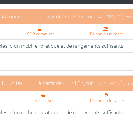
€
- 46 unités
à partir de
56,07
/ jour
€
(+/-
1.710,13
/ moi
SDB commune
Balcon ou terrasse
les, d'un mobilier pratique et de rangements suffisants.
€
 15 unités
à partir de
45,71
/ jour
€
(+/-
1.394,15
/ moi
SDB privée
Balcon ou terrasse
les, d'un mobilier pratique et de rangements suffisants.