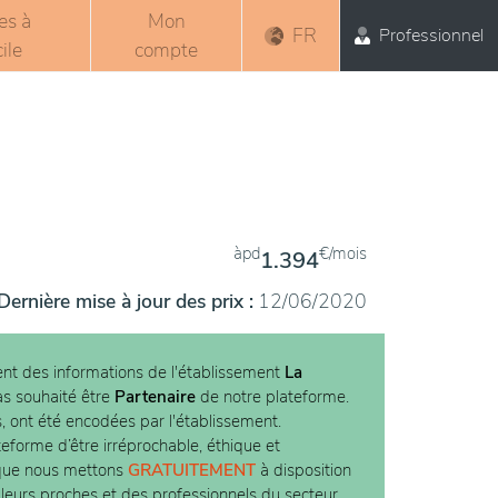
es à
Mon
FR
Professionnel
ile
compte
àpd
€/mois
1.394
Dernière mise à jour des prix :
12/06/2020
nt des informations de l'établissement
La
pas souhaité être
Partenaire
de notre plateforme.
s, ont été encodées par l'établissement.
teforme d’être irréprochable, éthique et
 que nous mettons
GRATUITEMENT
à disposition
 leurs proches et des professionnels du secteur.