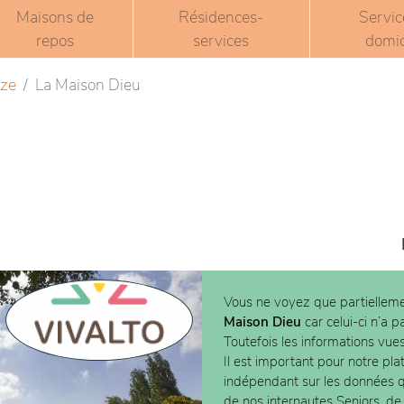
Maisons de
Résidences-
Servic
repos
services
domic
ze
La Maison Dieu
Vous ne voyez que partielleme
Maison Dieu
car celui-ci n’a 
Toutefois les informations vue
Il est important pour notre pla
indépendant sur les données
de nos internautes Seniors, de