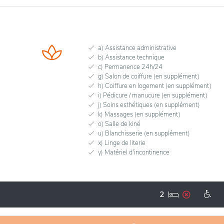
a) Assistance administrative
b) Assistance technique
c) Permanence 24h/24
g) Salon de coiffure (en supplément)
h) Coiffure en logement (en supplément)
i) Pédicure / manucure (en supplément)
j) Soins esthétiques (en supplément)
k) Massages (en supplément)
o) Salle de kiné
u) Blanchisserie (en supplément)
x) Linge de literie
y) Matériel d'incontinence
2