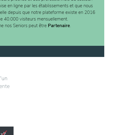
ise en ligne par les établissements et que nous
ielle depuis que notre plateforme existe en 2016
de 40.000 visiteurs mensuellement.
ne nos Seniors peut être
Partenaire
.
d'un
tente
lier
té. Le
sses