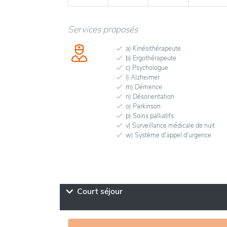
Services proposés
a) Kinésithérapeute
b) Ergothérapeute
c) Psychologue
l) Alzheimer
m) Démence
n) Désorientation
o) Parkinson
p) Soins palliatifs
v) Surveillance médicale de nuit
w) Système d'appel d'urgence
Court séjour