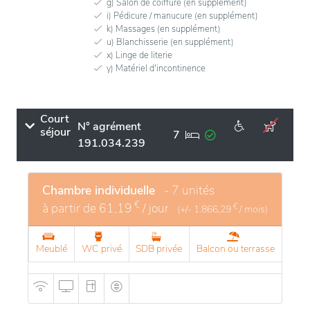
g) Salon de coiffure (en supplément)
i) Pédicure / manucure (en supplément)
k) Massages (en supplément)
u) Blanchisserie (en supplément)
x) Linge de literie
y) Matériel d'incontinence
Court
N° agrément
séjour
7
191.034.239
Chambre individuelle
- 7 unités
€
à partir de
61,19
/ jour
€
(+/-
1.866,29
/ mois)
Meublé
WC privé
SDB privée
Balcon ou terrasse