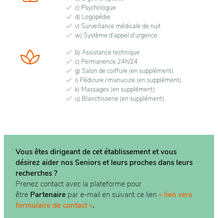
c) Psychologue
d) Logopédie
v) Surveillance médicale de nuit
w) Système d'appel d'urgence
b) Assistance technique
c) Permanence 24h/24
g) Salon de coiffure (en supplément)
i) Pédicure / manucure (en supplément)
k) Massages (en supplément)
u) Blanchisserie (en supplément)
Vous êtes dirigeant de cet établissement et vous
désirez aider nos Seniors et leurs proches dans
leurs
recherches ?
Prenez contact avec la plateforme pour
être
Partenaire
par e-mail en suivant ce lien
« lien vers
formulaire de contact »
.