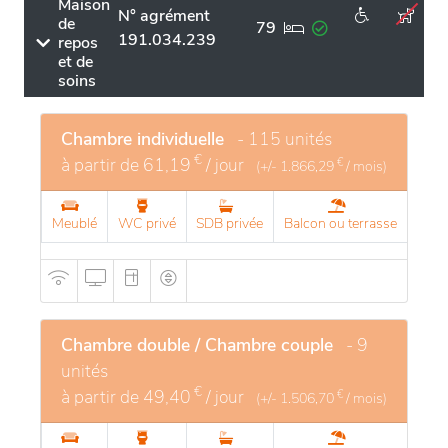
Maison
N° agrément
de
79
191.034.239
repos
et de
soins
Chambre individuelle
- 115 unités
€
à partir de
61,19
/ jour
€
(+/-
1.866,29
/ mois)
Meublé
WC privé
SDB privée
Balcon ou terrasse
Chambre double / Chambre couple
- 9
unités
€
à partir de
49,40
/ jour
€
(+/-
1.506,70
/ mois)