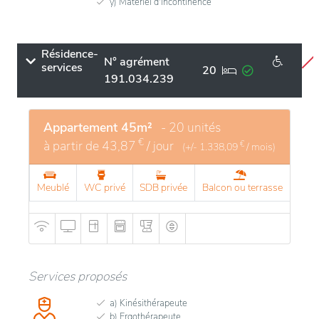
y) Matériel d'incontinence
Résidence-
N° agrément
services
20
191.034.239
Appartement 45m²
- 20 unités
€
à partir de
43,87
/ jour
€
(+/-
1.338,09
/ mois)
Meublé
WC privé
SDB privée
Balcon ou terrasse
Services proposés
a) Kinésithérapeute
b) Ergothérapeute