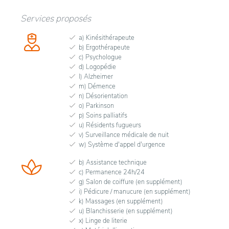
Services proposés
a) Kinésithérapeute
b) Ergothérapeute
c) Psychologue
d) Logopédie
l) Alzheimer
m) Démence
n) Désorientation
o) Parkinson
p) Soins palliatifs
u) Résidents fugueurs
v) Surveillance médicale de nuit
w) Système d'appel d'urgence
b) Assistance technique
c) Permanence 24h/24
g) Salon de coiffure (en supplément)
i) Pédicure / manucure (en supplément)
k) Massages (en supplément)
u) Blanchisserie (en supplément)
x) Linge de literie