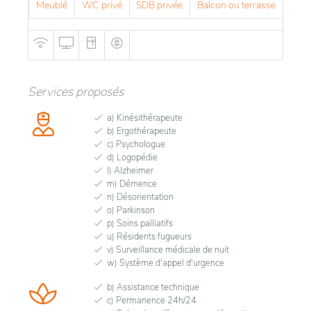
Meublé
WC privé
SDB privée
Balcon ou terrasse
Services proposés
a) Kinésithérapeute
b) Ergothérapeute
c) Psychologue
d) Logopédie
l) Alzheimer
m) Démence
n) Désorientation
o) Parkinson
p) Soins palliatifs
u) Résidents fugueurs
v) Surveillance médicale de nuit
w) Système d'appel d'urgence
b) Assistance technique
c) Permanence 24h/24