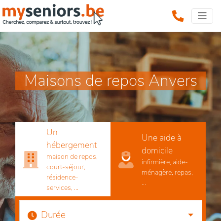
Maisons de repos Anvers
Un
Une aide à
hébergement
domicile
maison de repos,
infirmière, aide-
court-séjour,
ménagère, repas,
résidence-
...
services, ...
Durée