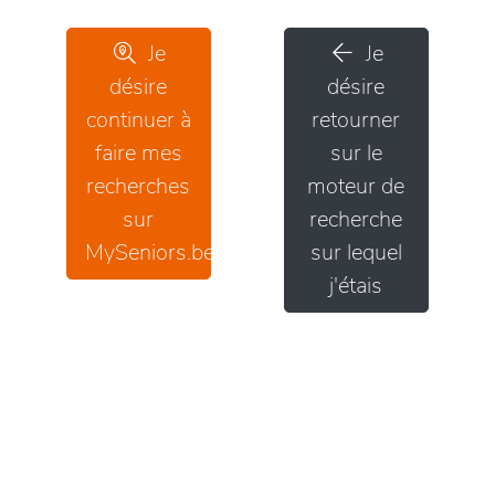
Je
Je
désire
désire
continuer à
retourner
faire mes
sur le
recherches
moteur de
sur
recherche
MySeniors.be
sur lequel
j'étais