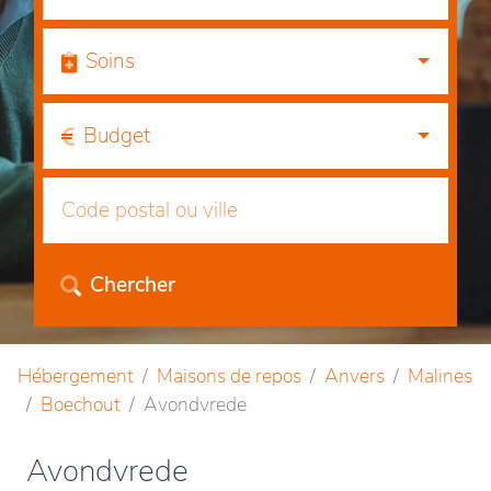
Soins
Budget
Chercher
Hébergement
Maisons de repos
Anvers
Malines
Boechout
Avondvrede
Avondvrede