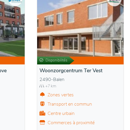
Disponibilités
ove
Woonzorgcentrum Ter Vest
2490-Balen
+7 km
Zones vertes
Transport en commun
Centre urbain
Commerces à proximité