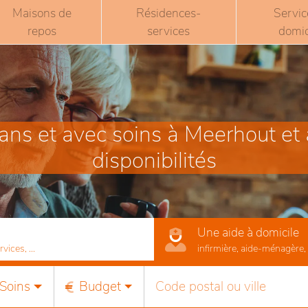
Maisons de
Résidences-
Servic
repos
services
domic
ns et avec soins à Meerhout et à
disponibilités
Une aide à domicile
ices, ...
infirmière, aide-ménagère, r
Soins
Budget