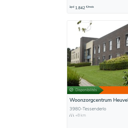
àpd
€/mois
1.842
Disponibilités
Woonzorgcentrum Heuve
3980-Tessenderlo
+8 km