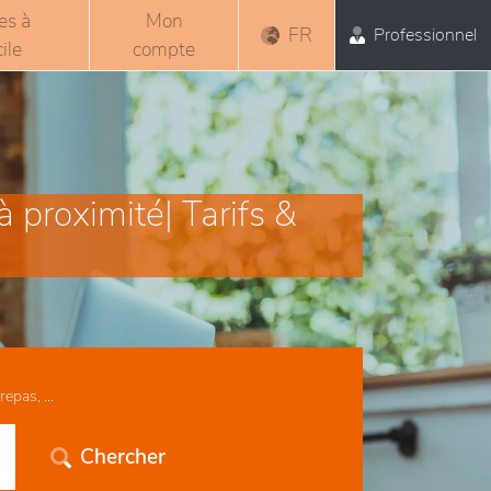
es à
Mon
FR
Professionnel
ile
compte
 proximité| Tarifs &
epas, ...
Chercher