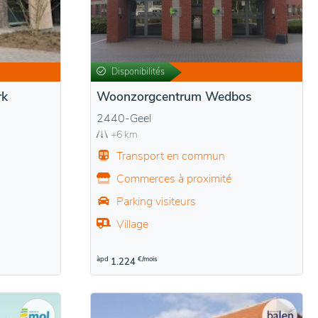
Disponibilités
rk
Woonzorgcentrum Wedbos
2440-Geel
+6 km
Transport en commun
Commerces à proximité
Parking visiteurs
Village
àpd
€/mois
1.224