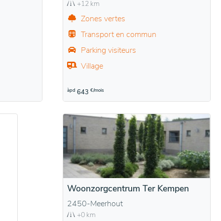
+12 km
Zones vertes
Transport en commun
Parking visiteurs
Village
àpd
€/mois
643
Woonzorgcentrum Ter Kempen
2450-Meerhout
+0 km