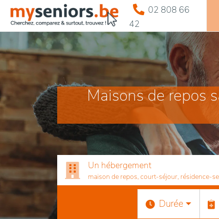
02 808 66
42
Maisons de repos sa
Un hébergement
maison de repos, court-séjour, résidence-serv
Durée