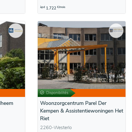
àpd
€/mois
1.722
Disponibilités
lheem
Woonzorgcentrum Parel Der
Kempen & Assistentiewoningen Het
Riet
2260-Westerlo