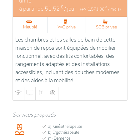
unité
Shopping Center, mais aussi les boutiques, les
€
à partir de
51,52
/ jour
€
(+/-
1.571,36
/ mois)
banques, etc., le long de la Turnhoutsebaan à
Schilde, ainsi que la métropole Anvers, sont
Meublé
WC privé
SDB privée
facilement accessibles en transports en commun,
avec un arrêt de bus De Lijn (halte Molenheide) juste
Les chambres et les salles de bain de cette
devant la porte.
maison de repos sont équipées de mobilier
fonctionnel, avec des lits confortables, des
rangements adaptés et des installations
accessibles, incluant des douches modernes
et des aides à la mobilité.
Services proposés
a) Kinésithérapeute
b) Ergothérapeute
m) Démence