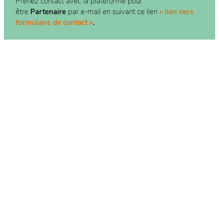
Prenez contact avec la plateforme pour
être
Partenaire
par e-mail en suivant ce lien
« lien vers
formulaire de contact »
.