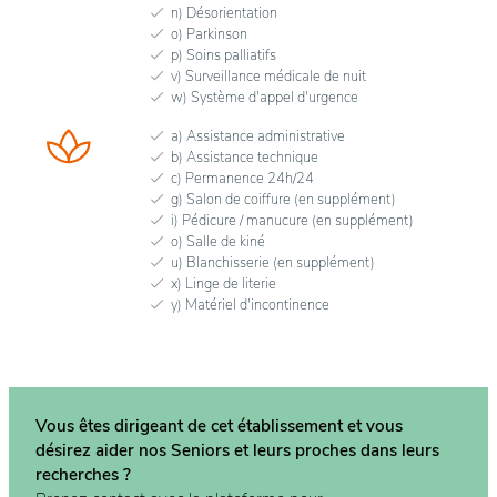
n) Désorientation
o) Parkinson
p) Soins palliatifs
v) Surveillance médicale de nuit
w) Système d'appel d'urgence
a) Assistance administrative
b) Assistance technique
c) Permanence 24h/24
g) Salon de coiffure (en supplément)
i) Pédicure / manucure (en supplément)
o) Salle de kiné
u) Blanchisserie (en supplément)
x) Linge de literie
y) Matériel d'incontinence
Vous êtes dirigeant de cet établissement et vous
désirez aider nos Seniors et leurs proches dans
leurs
recherches ?