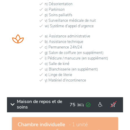
n) Désorientation
o) Parkinson
p) Soins palliatifs
v) Surveillance médicale de nuit
w) Système d'appel d'urgence
a) Assistance administrative
b) Assistance technique
c) Permanence 24h/24
g) Salon de coiffure (en supplément)
i) Pédicure / manucure (en supplément)
o) Salle de kiné
u) Blanchisserie (en supplément)
x) Linge de literie
y) Matériel d'incontinence
Maison de repos et de
75
soins
Chambre individuelle
- 1 unité