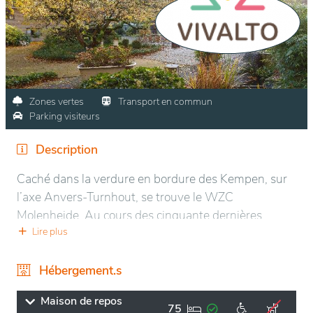
Zones vertes
Transport en commun
Parking visiteurs
Description
Caché dans la verdure en bordure des Kempen, sur
l’axe Anvers-Turnhout, se trouve le WZC
Molenheide. Au cours des cinquante dernières
années, l’ancien Château Molenheide a subi
Lire plus
plusieurs rénovations et agrandissements, devenant
un centre de soins résidentiels avec 150 logements,
Hébergement.s
tout en conservant l’atmosphère chaleureuse
Maison de repos
d’antan.
75