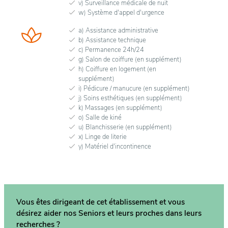
v) Surveillance médicale de nuit
w) Système d'appel d'urgence
a) Assistance administrative
b) Assistance technique
c) Permanence 24h/24
g) Salon de coiffure (en supplément)
h) Coiffure en logement (en
supplément)
i) Pédicure / manucure (en supplément)
j) Soins esthétiques (en supplément)
k) Massages (en supplément)
o) Salle de kiné
u) Blanchisserie (en supplément)
x) Linge de literie
y) Matériel d'incontinence
Vous êtes dirigeant de cet établissement et vous
désirez aider nos Seniors et leurs proches dans
leurs
recherches ?