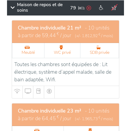
Maison de repos et de
79
soins
Chambre individuelle 21 m²
- 10 unités
€
à partir de
59,44
/ jour
€
(+/-
1.812,92
/ mois)
Meublé
WC privé
SDB privée
Toutes les chambres sont équipées de : Lit
électrique, système d’appel malade, salle de
bain adaptée, Wifi.
Chambre individuelle 23 m²
- 10 unités
€
à partir de
64,45
/ jour
€
(+/-
1.965,73
/ mois)