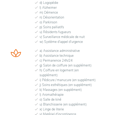
d) Logopédie
l) Alzheimer
m) Démence
n) Désorientation
o) Parkinson
p) Soins palliatifs
u) Résidents fugueurs
v) Surveillance médicale de nuit
w) Système d'appel d'urgence
a) Assistance administrative
b) Assistance technique
c) Permanence 24h/24
g) Salon de coiffure (en supplément)
h) Coiffure en logement (en
supplément)
i) Pédicure / manucure (en supplément)
j) Soins esthétiques (en supplément)
k) Massages (en supplément)
l) Aromathérapie
o) Salle de kiné
u) Blanchisserie (en supplément)
x) Linge de literie
y) Matériel d'incontinence