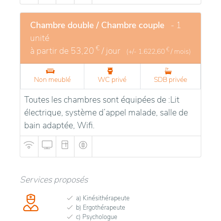
Chambre double / Chambre couple
- 1
unité
€
à partir de
53,20
/ jour
€
(+/-
1.622,60
/ mois)
Non meublé
WC privé
SDB privée
Toutes les chambres sont équipées de :Lit
électrique, système d’appel malade, salle de
bain adaptée, Wifi.
Services proposés
a) Kinésithérapeute
b) Ergothérapeute
c) Psychologue