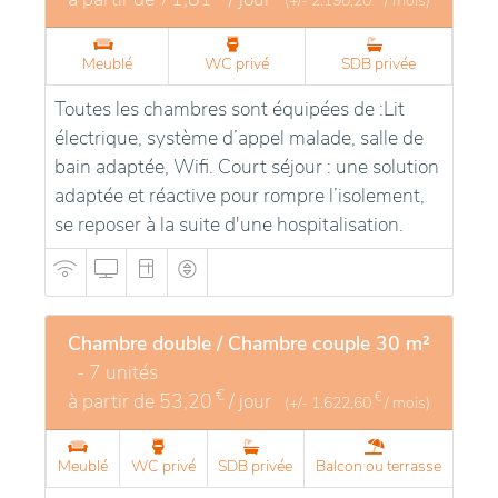
(+/-
2.190,20
/ mois)
Meublé
WC privé
SDB privée
Toutes les chambres sont équipées de :Lit
électrique, système d’appel malade, salle de
bain adaptée, Wifi. Court séjour : une solution
adaptée et réactive pour rompre l’isolement,
se reposer à la suite d'une hospitalisation.
Chambre double / Chambre couple 30 m²
- 7 unités
€
à partir de
53,20
/ jour
€
(+/-
1.622,60
/ mois)
Meublé
WC privé
SDB privée
Balcon ou terrasse