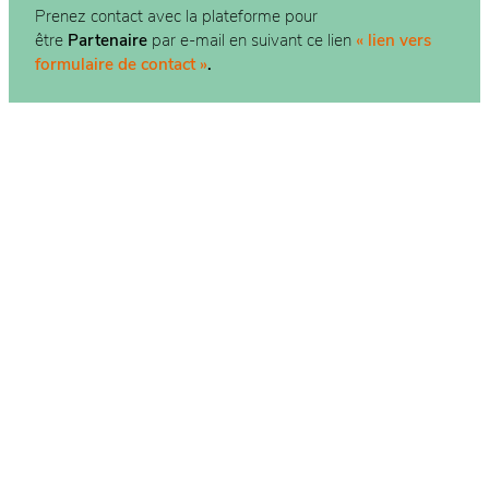
Prenez contact avec la plateforme pour
être
Partenaire
par e-mail en suivant ce lien
« lien vers
formulaire de contact »
.