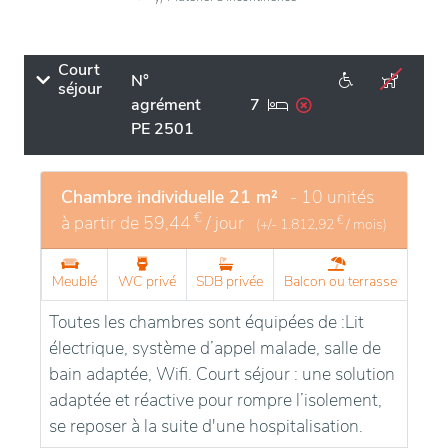
Court
N°
séjour
agrément
7
PE 2501
Chambre individuelle 21 m²
- 10 unités
€
à partir de
59,44
/ jour
€
(+/-
1.812,92
/ mois)
Meublé
WC privé
SDB privée
Balcon ou terrasse
Toutes les chambres sont équipées de :Lit
électrique, système d’appel malade, salle de
bain adaptée, Wifi. Court séjour : une solution
adaptée et réactive pour rompre l’isolement,
se reposer à la suite d'une hospitalisation.