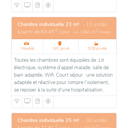
Chambre individuelle 23 m²
- 10 unités
€
à partir de
64,45
/ jour
€
(+/-
1.965,73
/ mois)
Meublé
WC privé
SDB privée
Toutes les chambres sont équipées de :Lit
électrique, système d’appel malade, salle de
bain adaptée, Wifi. Court séjour : une solution
adaptée et réactive pour rompre l’isolement,
se reposer à la suite d'une hospitalisation.
Chambre individuelle 25 m²
- 30 unités
€
à partir de
71,81
/ jour
€