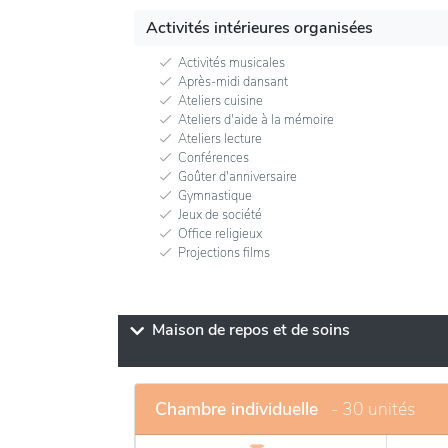
Activités intérieures organisées
Activités musicales
Après-midi dansant
Ateliers cuisine
Ateliers d'aide à la mémoire
Ateliers lecture
Conférences
Goûter d'anniversaire
Gymnastique
Jeux de société
Office religieux
Projections films
Maison de repos et de soins
Chambre individuelle
- 30 unités