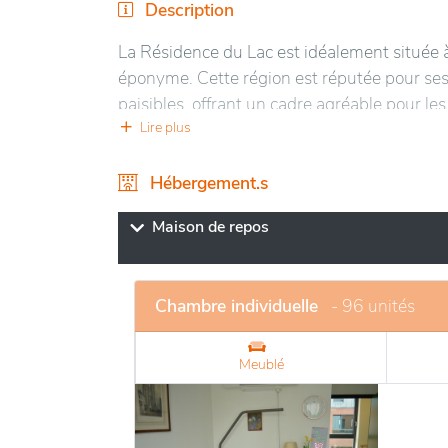
Description
La Résidence du Lac est idéalement située à
éponyme. Cette région est réputée pour ses 
paisibles, offrant un cadre agréable pour 
relaxantes et des activités de plein air, favor
Lire plus
L'établissement lui-même se distingue par s
Hébergement.s
espaces communs lumineux et confortables.
cadre de vie agréable. De nombreuses activit
Maison de repos
créatifs, favorisant l'engagement et la convi
que les commerces et les transports en commu
rendant cet endroit propice à une vie serei
Chambre individuelle
- 96 unités
Meublé