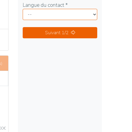
Langue du contact *
Suivant 1/2
s)
,00
€