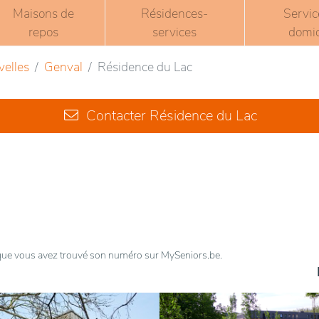
Maisons de
Résidences-
Servic
repos
services
domic
velles
Genval
Résidence du Lac
Contacter Résidence du Lac
t que vous avez trouvé son numéro sur MySeniors.be.