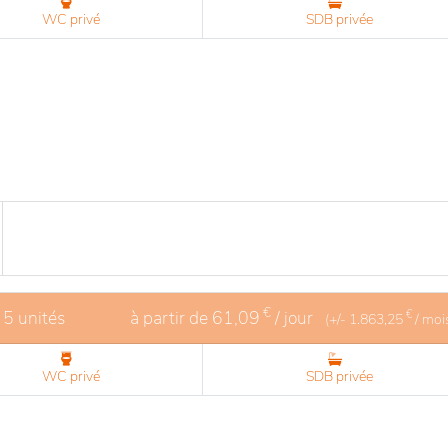
WC privé
SDB privée
€
 5 unités
à partir de
61,09
/ jour
€
(+/-
1.863,25
/ moi
WC privé
SDB privée