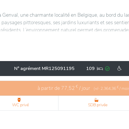
 Genval, une charmante localité en Belgique, au bord du la
paysages pittoresques, ses jardins luxuriants et ses sentie
les résidents. L’environnement naturel permet des promenade
isant le bien-être.
on architecture chaleureuse et accueillante, intégrant des
 Les chambres, spacieuses et bien équipées, garantissent 
és sont proposées, allant de l'animation culturelle à des ate
N° agrément MR125091195
109
vialité entre résidents. La proximité des commodités locales,
n, ajoute à l’accessibilité et au confort de la vie quotidie
ne et épanouissante.
€
à partir de
77,52
/ jour
€
(+/-
2.364,36
/ moi
WC privé
SDB privée