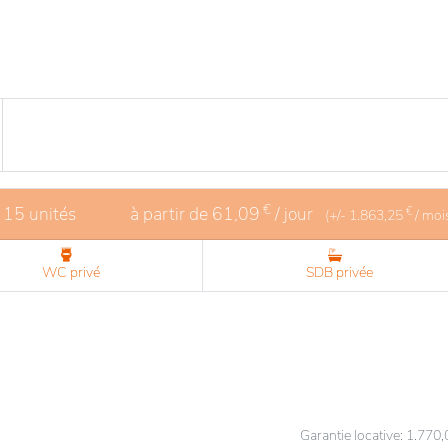
€
 15 unités
à partir de
61,09
/ jour
€
(+/-
1.863,25
/ moi
WC privé
SDB privée
Garantie locative: 1.770