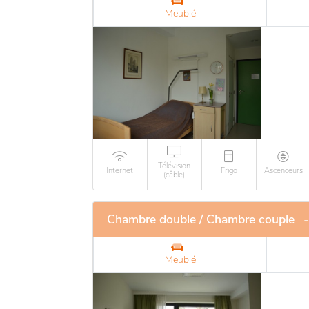
Meublé
Télévision
Internet
Frigo
Ascenceurs
(câble)
Chambre double / Chambre couple
-
Meublé