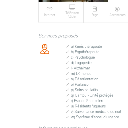
Télévision
Internet
Frigo
Ascenceurs
(câble)
Services proposés
a) Kinésithérapeute
b) Ergothérapeute
c) Psychologue
d) Logopédie
l) Alzheimer
m) Démence
n) Désorientation
o) Parkinson
p) Soins palliatifs
q) Cantou - Unité protégée
r) Espace Snoezelen
u) Résidents fugueurs
v) Surveillance médicale de nuit
w) Système d'appel d'urgence