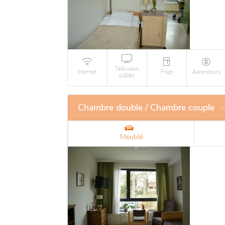
Télévision
Internet
Frigo
Ascenceurs
(câble)
Chambre double / Chambre couple
-
Meublé