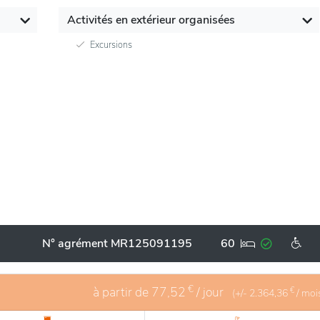
Activités en extérieur organisées
Excursions
N° agrément MR125091195
60
€
à partir de
77,52
/ jour
€
(+/-
2.364,36
/ moi