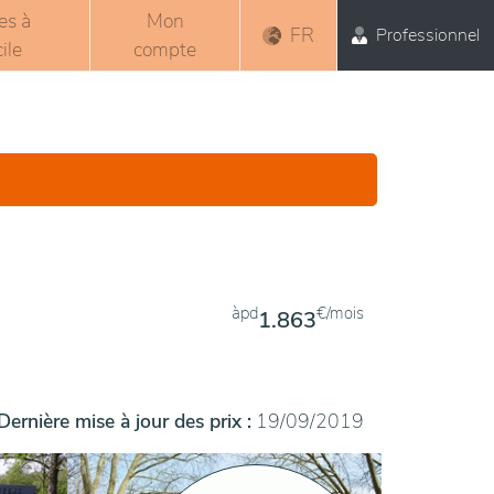
es à
Mon
FR
Professionnel
ile
compte
àpd
€/mois
1.863
Dernière mise à jour des prix :
19/09/2019