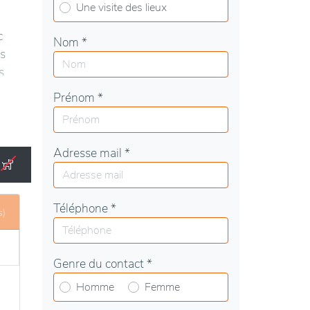
Une visite des lieux
c
Nom *
rs
s
Prénom *
un
Adresse mail *
liers
 telles
nne,
Téléphone *
s)
Genre du contact *
Homme
Femme